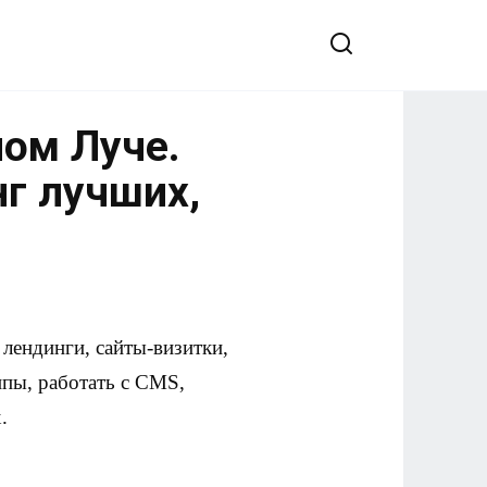
ном Луче.
нг лучших,
лендинги, сайты-визитки,
ипы, работать с CMS,
.