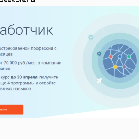
GeekBrains