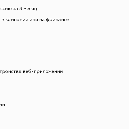
сию за 8 месяц
. в компании или на фрилансе
стройства веб-приложений
ми
е