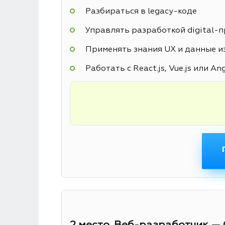
Разбираться в legacy-коде
Управлять разработкой digital-
Применять знания UX и данные из
Работать с React.js, Vue.js или An