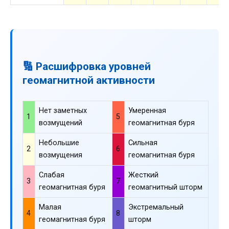
🔢 Расшифровка уровней
геомагнитной активности
Нет заметных
Умеренная
1
5
возмущений
геомагнитная буря
Небольшие
Сильная
2
6
возмущения
геомагнитная буря
Слабая
Жесткий
3
7
геомагнитная буря
геомагнитный шторм
Малая
Экстремальный
4
8
геомагнитная буря
шторм