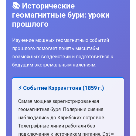
📚 Исторические
геомагнитные бури: уроки
прошлого
Изучение мощных геомагнитных событий
прошлого помогает понять масштабы
возможных воздействий и подготовиться к
будущим экстремальным явлениям.
⚡ Событие Кэррингтона (1859 г.)
Самая мощная зарегистрированная
геомагнитная буря. Полярные сияния
наблюдались до Карибских островов.
Телеграфные линии работали без
подключения к источникам питания. Dst ≈