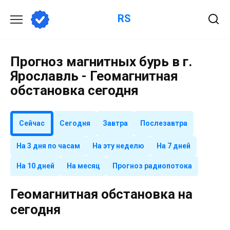
Перейти
RS
к
содержанию
Прогноз магнитных бурь в г.
Ярославль - Геомагнитная
обстановка сегодня
Сейчас
Сегодня
Завтра
Послезавтра
На 3 дня по часам
На эту неделю
На 7 дней
На 10 дней
На месяц
Прогноз радиопотока
Геомагнитная обстановка на
сегодня