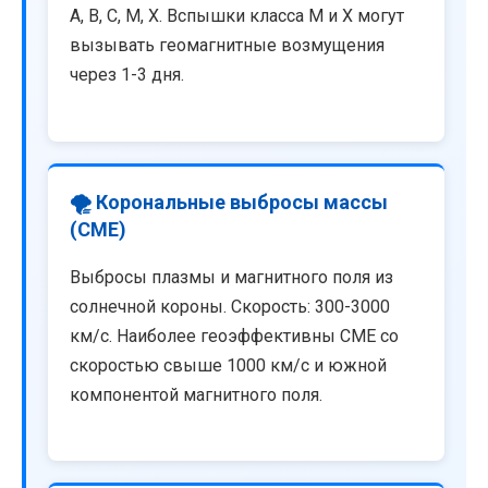
A, B, C, M, X. Вспышки класса M и X могут
вызывать геомагнитные возмущения
через 1-3 дня.
🌪️ Корональные выбросы массы
(CME)
Выбросы плазмы и магнитного поля из
солнечной короны. Скорость: 300-3000
км/с. Наиболее геоэффективны CME со
скоростью свыше 1000 км/с и южной
компонентой магнитного поля.