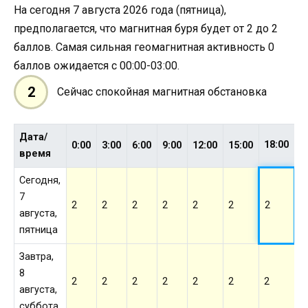
На сегодня 7 августа 2026 года (пятница),
предполагается, что магнитная буря будет от 2 до 2
баллов. Самая сильная геомагнитная активность 0
баллов ожидается с 00:00-03:00.
2
Сейчас спокойная магнитная обстановка
Дата/
18:00
0:00
3:00
6:00
9:00
12:00
15:00
2
время
Сегодня,
7
2
2
2
2
2
2
2
2
августа,
пятница
Завтра,
8
2
2
2
2
2
2
2
2
августа,
суббота