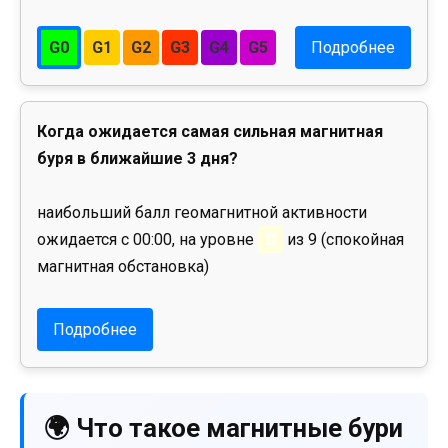
G0
G1
G2
G3
G4
G5
Подробнее
Когда ожидается самая сильная магнитная
буря в ближайшие 3 дня?
наибольший балл геомагнитной активности
ожидается с 00:00, на уровне
0
из 9 (спокойная
магнитная обстановка)
Подробнее
🌍 Что такое магнитные бури