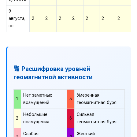
9
августа,
2
2
2
2
2
2
2
2
вс
🔢 Расшифровка уровней
геомагнитной активности
Нет заметных
Умеренная
1
5
возмущений
геомагнитная буря
Небольшие
Сильная
2
6
возмущения
геомагнитная буря
Слабая
Жесткий