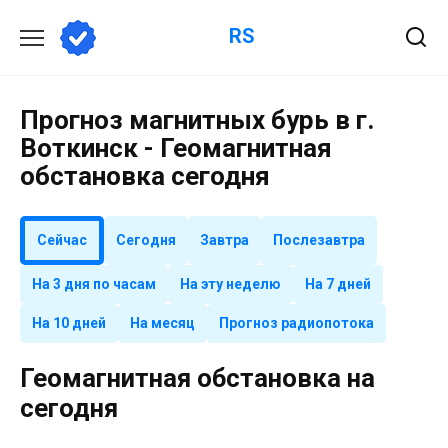
Перейти
RS
к
содержанию
Прогноз магнитных бурь в г.
Воткинск - Геомагнитная
обстановка сегодня
Сейчас
Сегодня
Завтра
Послезавтра
На 3 дня по часам
На эту неделю
На 7 дней
На 10 дней
На месяц
Прогноз радиопотока
Геомагнитная обстановка на
сегодня