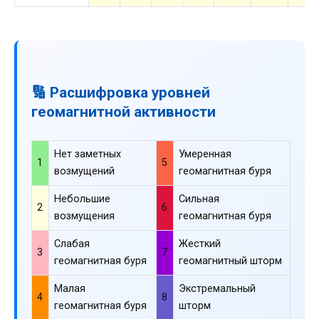
🔢 Расшифровка уровней
геомагнитной активности
Нет заметных
Умеренная
1
5
возмущений
геомагнитная буря
Небольшие
Сильная
2
6
возмущения
геомагнитная буря
Слабая
Жесткий
3
7
геомагнитная буря
геомагнитный шторм
Малая
Экстремальный
4
8
геомагнитная буря
шторм