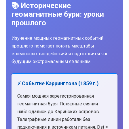
📚 Исторические
геомагнитные бури: уроки
прошлого
Изучение мощных геомагнитных событий
прошлого помогает понять масштабы
возможных воздействий и подготовиться к
будущим экстремальным явлениям.
⚡ Событие Кэррингтона (1859 г.)
Самая мощная зарегистрированная
геомагнитная буря. Полярные сияния
наблюдались до Карибских островов.
Телеграфные линии работали без
подключения к источникам питания. Dst ≈