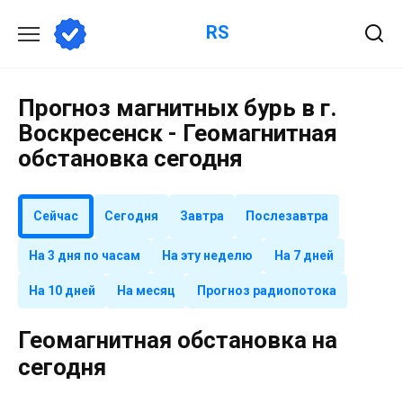
Перейти
RS
к
содержанию
Прогноз магнитных бурь в г.
Воскресенск - Геомагнитная
обстановка сегодня
Сейчас
Сегодня
Завтра
Послезавтра
На 3 дня по часам
На эту неделю
На 7 дней
На 10 дней
На месяц
Прогноз радиопотока
Геомагнитная обстановка на
сегодня