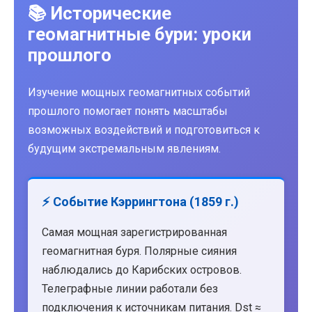
📚 Исторические
геомагнитные бури: уроки
прошлого
Изучение мощных геомагнитных событий
прошлого помогает понять масштабы
возможных воздействий и подготовиться к
будущим экстремальным явлениям.
⚡ Событие Кэррингтона (1859 г.)
Самая мощная зарегистрированная
геомагнитная буря. Полярные сияния
наблюдались до Карибских островов.
Телеграфные линии работали без
подключения к источникам питания. Dst ≈