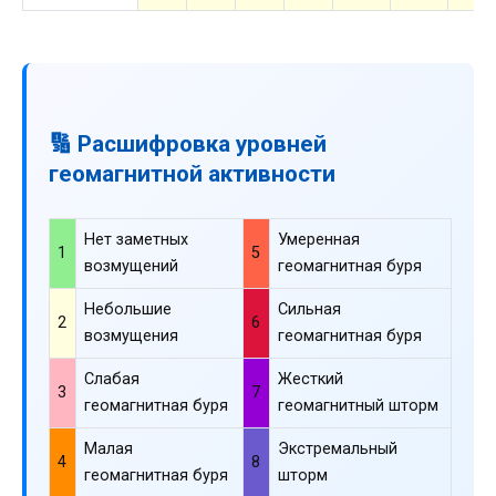
🔢 Расшифровка уровней
геомагнитной активности
Нет заметных
Умеренная
1
5
возмущений
геомагнитная буря
Небольшие
Сильная
2
6
возмущения
геомагнитная буря
Слабая
Жесткий
3
7
геомагнитная буря
геомагнитный шторм
Малая
Экстремальный
4
8
геомагнитная буря
шторм