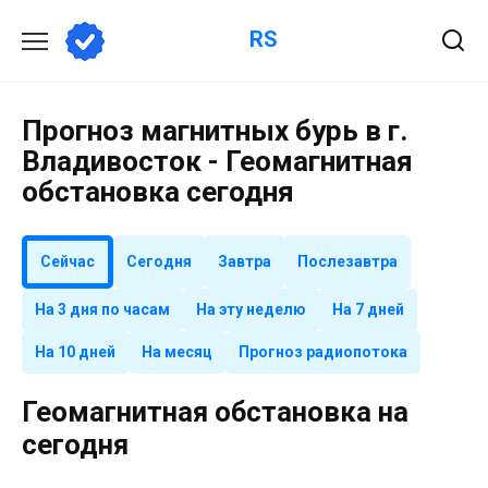
Перейти
RS
к
содержанию
Прогноз магнитных бурь в г.
Владивосток - Геомагнитная
обстановка сегодня
Сейчас
Сегодня
Завтра
Послезавтра
На 3 дня по часам
На эту неделю
На 7 дней
На 10 дней
На месяц
Прогноз радиопотока
Геомагнитная обстановка на
сегодня