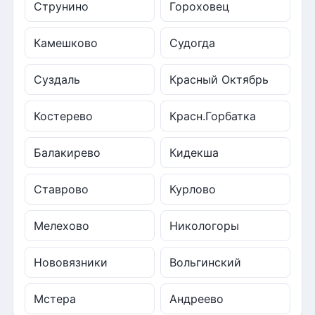
Струнино
Гороховец
Камешково
Судогда
Суздаль
Красный Октябрь
Костерево
Красн.Горбатка
Балакирево
Кидекша
Ставрово
Курлово
Мелехово
Никологоры
Нововязники
Вольгинский
Мстера
Андреево