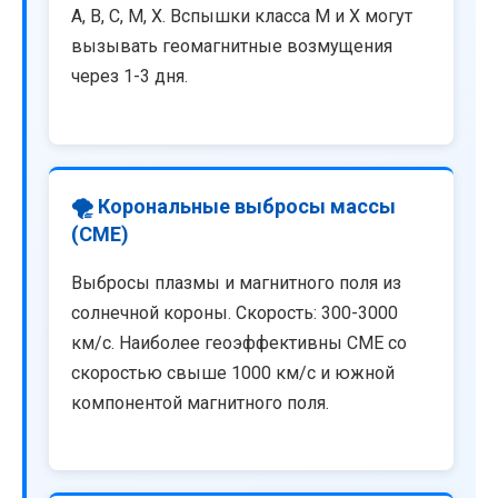
A, B, C, M, X. Вспышки класса M и X могут
вызывать геомагнитные возмущения
через 1-3 дня.
🌪️ Корональные выбросы массы
(CME)
Выбросы плазмы и магнитного поля из
солнечной короны. Скорость: 300-3000
км/с. Наиболее геоэффективны CME со
скоростью свыше 1000 км/с и южной
компонентой магнитного поля.