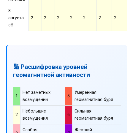
8
августа,
2
2
2
2
2
2
2
2
сб
🔢 Расшифровка уровней
геомагнитной активности
Нет заметных
Умеренная
1
5
возмущений
геомагнитная буря
Небольшие
Сильная
2
6
возмущения
геомагнитная буря
Слабая
Жесткий