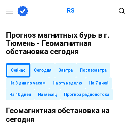
Перейти
RS
к
содержанию
Прогноз магнитных бурь в г.
Тюмень - Геомагнитная
обстановка сегодня
Сейчас
Сегодня
Завтра
Послезавтра
На 3 дня по часам
На эту неделю
На 7 дней
На 10 дней
На месяц
Прогноз радиопотока
Геомагнитная обстановка на
сегодня