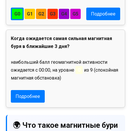
G0
G1
G2
G3
G4
G5
Подробнее
Когда ожидается самая сильная магнитная
буря в ближайшие 3 дня?
наибольший балл геомагнитной активности
ожидается с 00:00, на уровне
0
из 9 (спокойная
магнитная обстановка)
Подробнее
🌍 Что такое магнитные бури