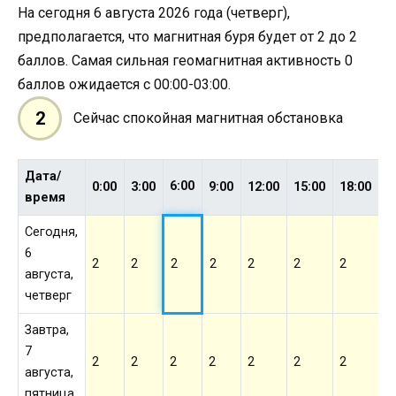
На сегодня 6 августа 2026 года (четверг),
предполагается, что магнитная буря будет от 2 до 2
баллов. Самая сильная геомагнитная активность 0
баллов ожидается с 00:00-03:00.
2
Сейчас спокойная магнитная обстановка
Дата/
6:00
0:00
3:00
9:00
12:00
15:00
18:00
2
время
Сегодня,
6
2
2
2
2
2
2
2
2
августа,
четверг
Завтра,
7
2
2
2
2
2
2
2
2
августа,
пятница