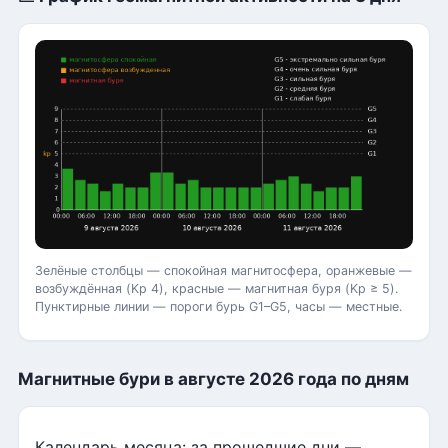
Зелёные столбцы — спокойная магнитосфера, оранжевые —
возбуждённая (Kp 4), красные — магнитная буря (Kp ≥ 5).
Пунктирные линии — пороги бурь G1–G5, часы — местные.
Магнитные бури в августе 2026 года по дням
Календарь месяца: за прошедшие дни —