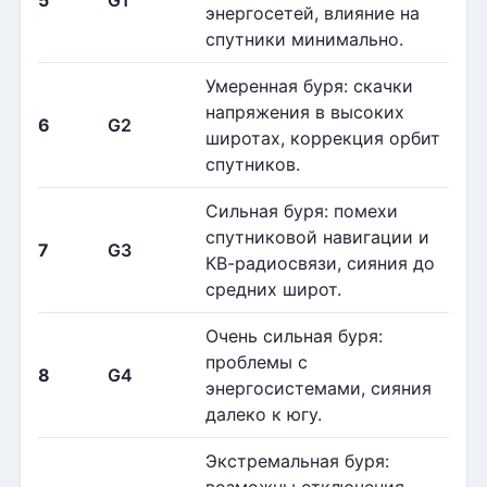
5
G1
энергосетей, влияние на
спутники минимально.
Умеренная буря: скачки
напряжения в высоких
6
G2
широтах, коррекция орбит
спутников.
Сильная буря: помехи
спутниковой навигации и
7
G3
КВ-радиосвязи, сияния до
средних широт.
Очень сильная буря:
проблемы с
8
G4
энергосистемами, сияния
далеко к югу.
Экстремальная буря: