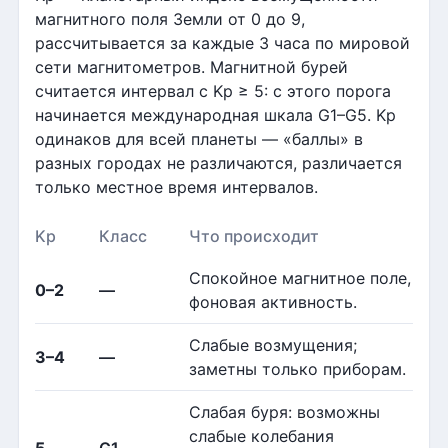
магнитного поля Земли от 0 до 9,
рассчитывается за каждые 3 часа по мировой
сети магнитометров. Магнитной бурей
считается интервал с Kp ≥ 5: с этого порога
начинается международная шкала G1–G5. Kp
одинаков для всей планеты — «баллы» в
разных городах не различаются, различается
только местное время интервалов.
Kp
Класс
Что происходит
Спокойное магнитное поле,
0–2
—
фоновая активность.
Слабые возмущения;
3–4
—
заметны только приборам.
Слабая буря: возможны
слабые колебания