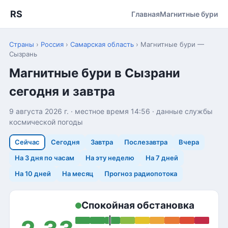
RS
Главная
Магнитные бури
Страны
›
Россия
›
Самарская область
›
Магнитные бури —
Сызрань
Магнитные бури в Сызрани
сегодня и завтра
9 августа 2026 г. · местное время 14:56 · данные службы
космической погоды
Сейчас
Сегодня
Завтра
Послезавтра
Вчера
На 3 дня по часам
На эту неделю
На 7 дней
На 10 дней
На месяц
Прогноз радиопотока
Спокойная обстановка