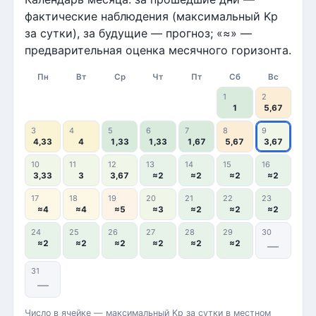
фактические наблюдения (максимальный Kp
за сутки), за будущие — прогноз; «≈» —
предварительная оценка месячного горизонта.
Пн
Вт
Ср
Чт
Пт
Сб
Вс
1
2
1
5,67
3
4
5
6
7
8
9
4,33
4
1,33
1,33
1,67
5,67
3,67
10
11
12
13
14
15
16
3,33
3
3,67
≈2
≈2
≈2
≈2
17
18
19
20
21
22
23
≈4
≈4
≈5
≈3
≈2
≈2
≈2
24
25
26
27
28
29
30
≈2
≈2
≈2
≈2
≈2
≈2
—
31
—
Число в ячейке — максимальный Kp за сутки в местном