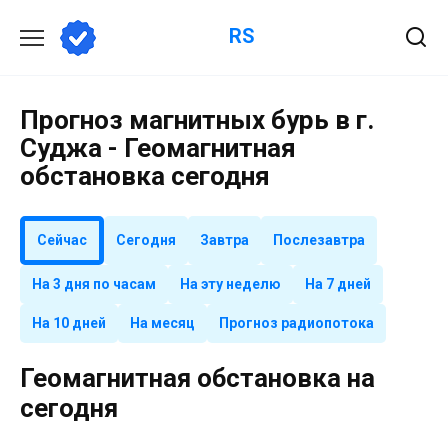
Перейти
RS
к
содержанию
Прогноз магнитных бурь в г.
Суджа - Геомагнитная
обстановка сегодня
Сейчас
Сегодня
Завтра
Послезавтра
На 3 дня по часам
На эту неделю
На 7 дней
На 10 дней
На месяц
Прогноз радиопотока
Геомагнитная обстановка на
сегодня