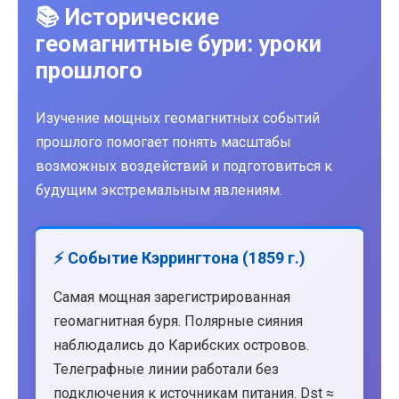
📚 Исторические
геомагнитные бури: уроки
прошлого
Изучение мощных геомагнитных событий
прошлого помогает понять масштабы
возможных воздействий и подготовиться к
будущим экстремальным явлениям.
⚡ Событие Кэррингтона (1859 г.)
Самая мощная зарегистрированная
геомагнитная буря. Полярные сияния
наблюдались до Карибских островов.
Телеграфные линии работали без
подключения к источникам питания. Dst ≈