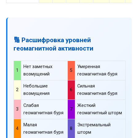
🔢 Расшифровка уровней
геомагнитной активности
Нет заметных
Умеренная
1
5
возмущений
геомагнитная буря
Небольшие
Сильная
2
6
возмущения
геомагнитная буря
Слабая
Жесткий
3
7
геомагнитная буря
геомагнитный шторм
Малая
Экстремальный
4
8
геомагнитная буря
шторм