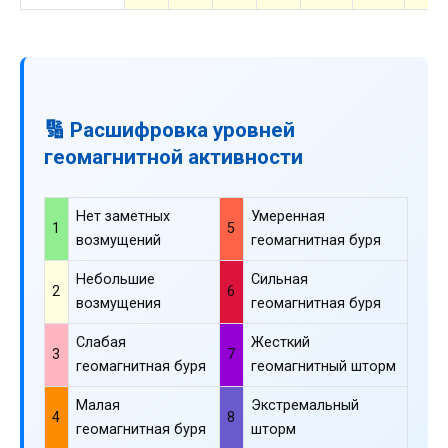
🔢 Расшифровка уровней
геомагнитной активности
Нет заметных
Умеренная
1
5
возмущений
геомагнитная буря
Небольшие
Сильная
2
6
возмущения
геомагнитная буря
Слабая
Жесткий
3
7
геомагнитная буря
геомагнитный шторм
Малая
Экстремальный
4
8
геомагнитная буря
шторм