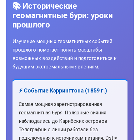
📚 Исторические
геомагнитные бури: уроки
прошлого
Изучение мощных геомагнитных событий
прошлого помогает понять масштабы
возможных воздействий и подготовиться к
будущим экстремальным явлениям.
⚡ Событие Кэррингтона (1859 г.)
Самая мощная зарегистрированная
геомагнитная буря. Полярные сияния
наблюдались до Карибских островов.
Телеграфные линии работали без
подключения к источникам питания. Dst ≈