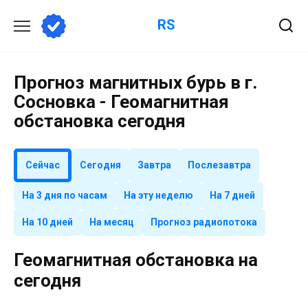
Перейти
RS
к
содержанию
Прогноз магнитных бурь в г.
Сосновка - Геомагнитная
обстановка сегодня
Сейчас
Сегодня
Завтра
Послезавтра
На 3 дня по часам
На эту неделю
На 7 дней
На 10 дней
На месяц
Прогноз радиопотока
Геомагнитная обстановка на
сегодня