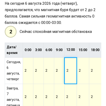
На сегодня 6 августа 2026 года (четверг),
предполагается, что магнитная буря будет от 2 до 2
баллов. Самая сильная геомагнитная активность 0
баллов ожидается с 00:00-03:00.
2
Сейчас спокойная магнитная обстановка
Дата/
12:00
0:00
3:00
6:00
9:00
15:00
18:00
2
время
Сегодня,
6
2
2
2
2
2
2
2
2
августа,
четверг
Завтра,
7
2
2
2
2
2
2
2
2
августа,
пятница