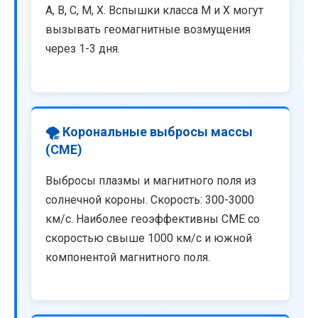
A, B, C, M, X. Вспышки класса M и X могут
вызывать геомагнитные возмущения
через 1-3 дня.
🌪️ Корональные выбросы массы
(CME)
Выбросы плазмы и магнитного поля из
солнечной короны. Скорость: 300-3000
км/с. Наиболее геоэффективны CME со
скоростью свыше 1000 км/с и южной
компонентой магнитного поля.