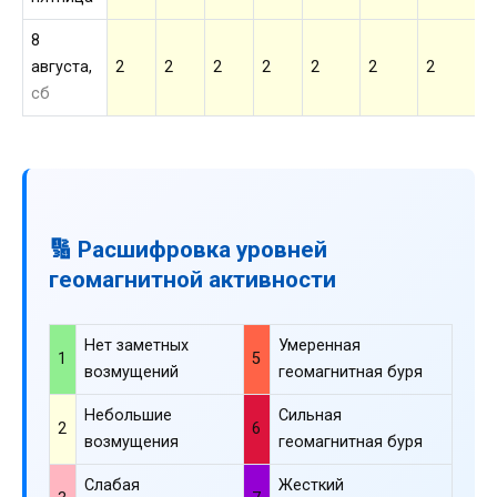
8
августа,
2
2
2
2
2
2
2
2
сб
🔢 Расшифровка уровней
геомагнитной активности
Нет заметных
Умеренная
1
5
возмущений
геомагнитная буря
Небольшие
Сильная
2
6
возмущения
геомагнитная буря
Слабая
Жесткий