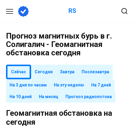
Перейти
RS
к
содержанию
Прогноз магнитных бурь в г.
Солигалич - Геомагнитная
обстановка сегодня
Сейчас
Сегодня
Завтра
Послезавтра
На 3 дня по часам
На эту неделю
На 7 дней
На 10 дней
На месяц
Прогноз радиопотока
Геомагнитная обстановка на
сегодня