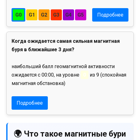
G0
G1
G2
G3
G4
G5
Подробнее
Когда ожидается самая сильная магнитная
буря в ближайшие 3 дня?
наибольший балл геомагнитной активности
ожидается с 00:00, на уровне
0
из 9 (спокойная
магнитная обстановка)
Подробнее
🌍 Что такое магнитные бури