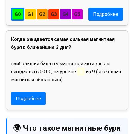
G0
G1
G2
G3
G4
G5
Подробнее
Когда ожидается самая сильная магнитная
буря в ближайшие 3 дня?
наибольший балл геомагнитной активности
ожидается с 00:00, на уровне
0
из 9 (спокойная
магнитная обстановка)
Подробнее
🌍 Что такое магнитные бури