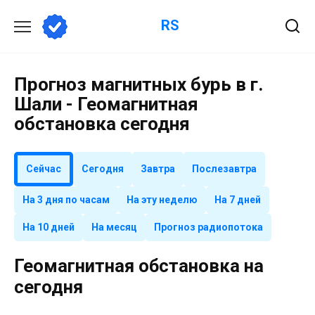
Перейти
RS
к
содержанию
Прогноз магнитных бурь в г.
Шали - Геомагнитная
обстановка сегодня
Сейчас
Сегодня
Завтра
Послезавтра
На 3 дня по часам
На эту неделю
На 7 дней
На 10 дней
На месяц
Прогноз радиопотока
Геомагнитная обстановка на
сегодня