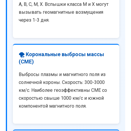
A, B, C, M, X. Вспышки класса M и X могут
вызывать геомагнитные возмущения
через 1-3 дня.
🌪️ Корональные выбросы массы
(CME)
Выбросы плазмы и магнитного поля из
солнечной короны. Скорость: 300-3000
км/с. Наиболее геоэффективны CME со
скоростью свыше 1000 км/с и южной
компонентой магнитного поля.