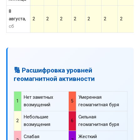
8
августа,
2
2
2
2
2
2
2
2
сб
🔢 Расшифровка уровней
геомагнитной активности
Нет заметных
Умеренная
1
5
возмущений
геомагнитная буря
Небольшие
Сильная
2
6
возмущения
геомагнитная буря
Слабая
Жесткий