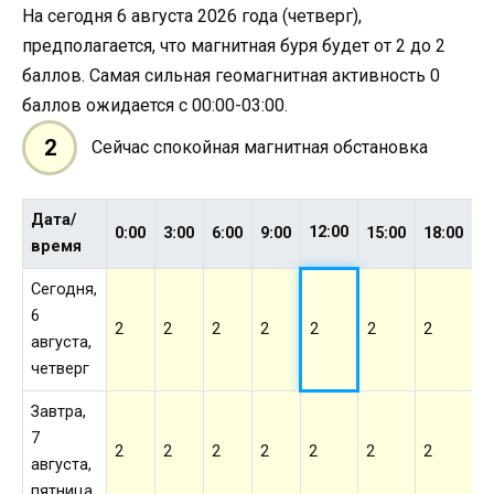
На сегодня 6 августа 2026 года (четверг),
предполагается, что магнитная буря будет от 2 до 2
баллов. Самая сильная геомагнитная активность 0
баллов ожидается с 00:00-03:00.
2
Сейчас спокойная магнитная обстановка
Дата/
12:00
0:00
3:00
6:00
9:00
15:00
18:00
2
время
Сегодня,
6
2
2
2
2
2
2
2
2
августа,
четверг
Завтра,
7
2
2
2
2
2
2
2
2
августа,
пятница