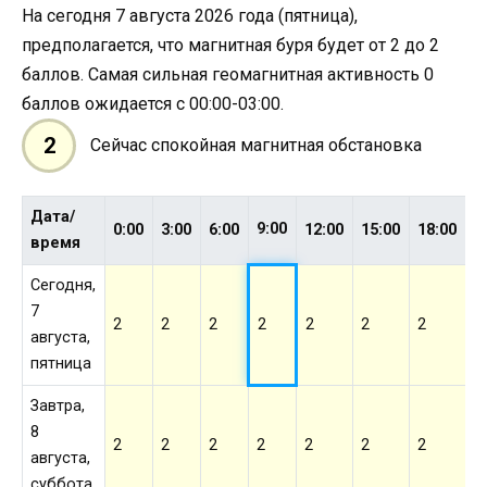
На сегодня 7 августа 2026 года (пятница),
предполагается, что магнитная буря будет от 2 до 2
баллов. Самая сильная геомагнитная активность 0
баллов ожидается с 00:00-03:00.
2
Сейчас спокойная магнитная обстановка
Дата/
9:00
0:00
3:00
6:00
12:00
15:00
18:00
2
время
Сегодня,
7
2
2
2
2
2
2
2
2
августа,
пятница
Завтра,
8
2
2
2
2
2
2
2
2
августа,
суббота