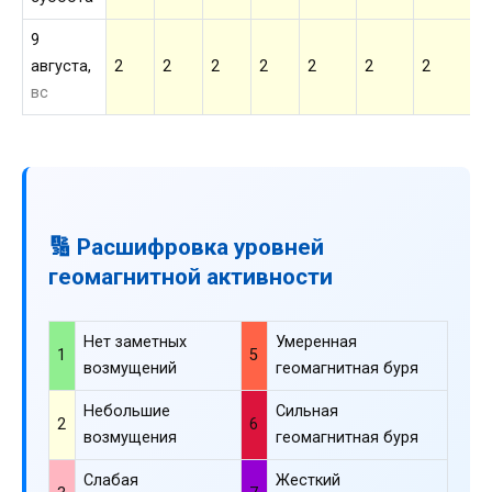
9
августа,
2
2
2
2
2
2
2
2
вс
🔢 Расшифровка уровней
геомагнитной активности
Нет заметных
Умеренная
1
5
возмущений
геомагнитная буря
Небольшие
Сильная
2
6
возмущения
геомагнитная буря
Слабая
Жесткий