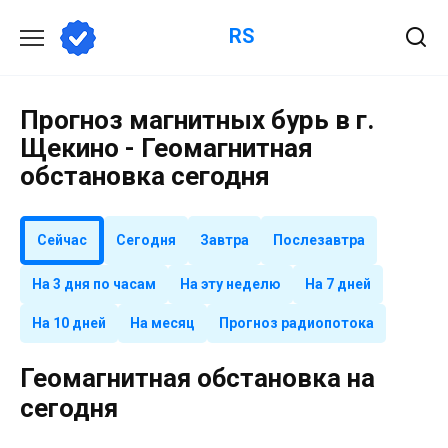
Перейти
RS
к
содержанию
Прогноз магнитных бурь в г.
Щекино - Геомагнитная
обстановка сегодня
Сейчас
Сегодня
Завтра
Послезавтра
На 3 дня по часам
На эту неделю
На 7 дней
На 10 дней
На месяц
Прогноз радиопотока
Геомагнитная обстановка на
сегодня