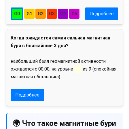
G0
G1
G2
G3
G4
G5
Подробнее
Когда ожидается самая сильная магнитная
буря в ближайшие 3 дня?
наибольший балл геомагнитной активности
ожидается с 00:00, на уровне
0
из 9 (спокойная
магнитная обстановка)
Подробнее
🌍 Что такое магнитные бури