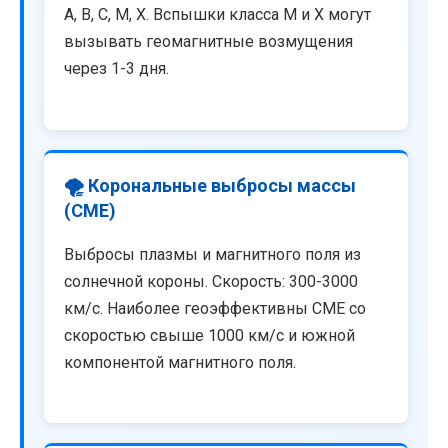
A, B, C, M, X. Вспышки класса M и X могут
вызывать геомагнитные возмущения
через 1-3 дня.
🌪️ Корональные выбросы массы
(CME)
Выбросы плазмы и магнитного поля из
солнечной короны. Скорость: 300-3000
км/с. Наиболее геоэффективны CME со
скоростью свыше 1000 км/с и южной
компонентой магнитного поля.