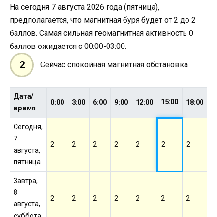
На сегодня 7 августа 2026 года (пятница),
предполагается, что магнитная буря будет от 2 до 2
баллов. Самая сильная геомагнитная активность 0
баллов ожидается с 00:00-03:00.
2
Сейчас спокойная магнитная обстановка
Дата/
15:00
0:00
3:00
6:00
9:00
12:00
18:00
2
время
Сегодня,
7
2
2
2
2
2
2
2
2
августа,
пятница
Завтра,
8
2
2
2
2
2
2
2
2
августа,
суббота