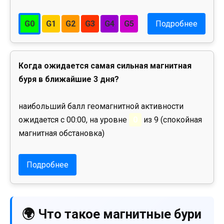
G0
G1
G2
G3
G4
G5
Подробнее
Когда ожидается самая сильная магнитная
буря в ближайшие 3 дня?
наибольший балл геомагнитной активности
ожидается с 00:00, на уровне
0
из 9 (спокойная
магнитная обстановка)
Подробнее
🌍 Что такое магнитные бури