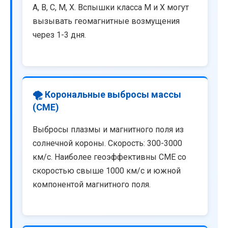
A, B, C, M, X. Вспышки класса M и X могут
вызывать геомагнитные возмущения
через 1-3 дня.
🌪️ Корональные выбросы массы
(CME)
Выбросы плазмы и магнитного поля из
солнечной короны. Скорость: 300-3000
км/с. Наиболее геоэффективны CME со
скоростью свыше 1000 км/с и южной
компонентой магнитного поля.