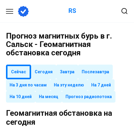
Перейти
RS
к
содержанию
Прогноз магнитных бурь в г.
Сальск - Геомагнитная
обстановка сегодня
Сейчас
Сегодня
Завтра
Послезавтра
На 3 дня по часам
На эту неделю
На 7 дней
На 10 дней
На месяц
Прогноз радиопотока
Геомагнитная обстановка на
сегодня