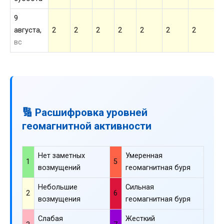
9
августа,
2
2
2
2
2
2
2
2
вс
🔢 Расшифровка уровней
геомагнитной активности
Нет заметных
Умеренная
1
5
возмущений
геомагнитная буря
Небольшие
Сильная
2
6
возмущения
геомагнитная буря
Слабая
Жесткий