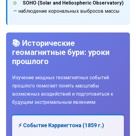
SOHO (Solar and Heliospheric Observatory)
— наблюдение корональных выбросов массы
📚 Исторические
геомагнитные бури: уроки
прошлого
Изучение мощных геомагнитных событий
прошлого помогает понять масштабы
возможных воздействий и подготовиться к
будущим экстремальным явлениям.
⚡ Событие Кэррингтона (1859 г.)