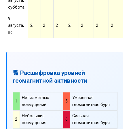
августа,
суббота
9
августа,
2
2
2
2
2
2
2
2
вс
🔢 Расшифровка уровней
геомагнитной активности
Нет заметных
Умеренная
1
5
возмущений
геомагнитная буря
Небольшие
Сильная
2
6
возмущения
геомагнитная буря