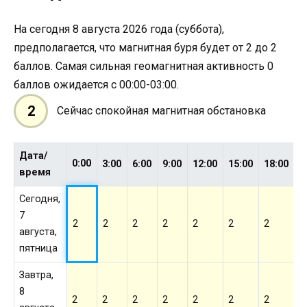
На сегодня 8 августа 2026 года (суббота),
предполагается, что магнитная буря будет от 2 до 2
баллов. Самая сильная геомагнитная активность 0
баллов ожидается с 00:00-03:00.
2
Сейчас спокойная магнитная обстановка
Дата/
0:00
3:00
6:00
9:00
12:00
15:00
18:00
2
время
Сегодня,
7
2
2
2
2
2
2
2
2
августа,
пятница
Завтра,
8
2
2
2
2
2
2
2
2