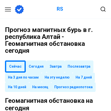
Перейти
RS
к
содержанию
Прогноз магнитных бурь в г.
республика Алтай -
Геомагнитная обстановка
сегодня
Сейчас
Сегодня
Завтра
Послезавтра
На 3 дня по часам
На эту неделю
На 7 дней
На 10 дней
На месяц
Прогноз радиопотока
Геомагнитная обстановка на
сегодня