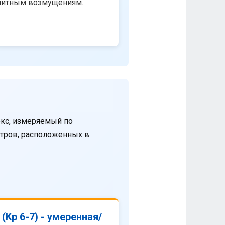
нитным возмущениям.
кс, измеряемый по
етров, расположенных в
(Kp 6-7) - умеренная/