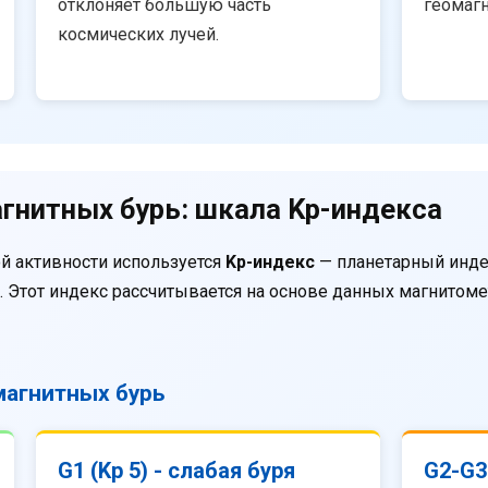
отклоняет большую часть
геомаг
космических лучей.
гнитных бурь: шкала Kp-индекса
й активности используется
Kp-индекс
— планетарный инде
. Этот индекс рассчитывается на основе данных магнитом
агнитных бурь
G1 (Kp 5) - слабая буря
G2-G3 