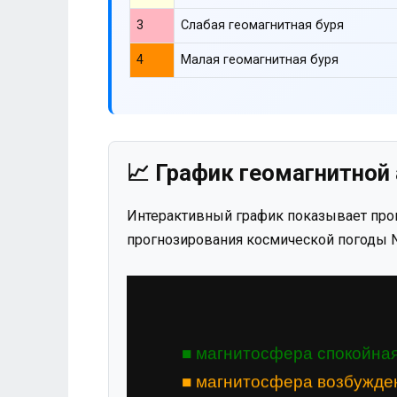
3
Слабая геомагнитная буря
4
Малая геомагнитная буря
📈 График геомагнитной 
Интерактивный график показывает прог
прогнозирования космической погоды N