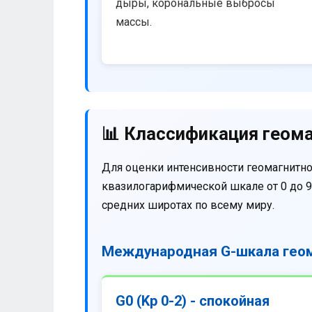
дыры, корональные выбросы
массы.
📊 Классификация геома
Для оценки интенсивности геомагнитно
квазилогарифмической шкале от 0 до 9
средних широтах по всему миру.
Международная G-шкала геом
G0 (Kp 0-2) - спокойная