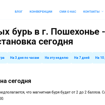
БЛОГ
КОНФЕРЕНЦИИ
СМИ О НАС
КОНТАКТЫ
х бурь в г. Пошехонье 
становка сегодня
тра
На 3 дня по часам
На эту неделю
На 7 дней
На 10
на сегодня
предполагается, что магнитная буря будет от 2 до 2 баллов.
00.