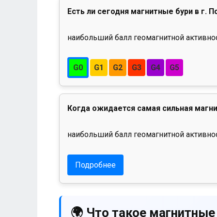
Есть ли сегодня магнитные бури в г. 
наибольший балл геомагнитной активност
G0
G1
G2
G3
G4
G5
Когда ожидается самая сильная магни
наибольший балл геомагнитной активнос
Подробнее
🌍 Что такое магнитные