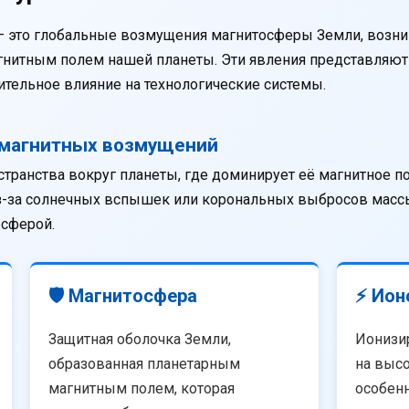
— это глобальные возмущения магнитосферы Земли, возни
агнитным полем нашей планеты. Эти явления представляю
тельное влияние на технологические системы.
омагнитных возмущений
странства вокруг планеты, где доминирует её магнитное п
из-за солнечных вспышек или корональных выбросов массы
осферой.
🛡️ Магнитосфера
⚡ Ион
Защитная оболочка Земли,
Ионизи
образованная планетарным
на высо
магнитным полем, которая
особенн