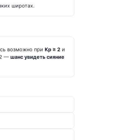
зких широтах.
есь возможно при
Kp ≥ 2
и
 2 —
шанс увидеть сияние