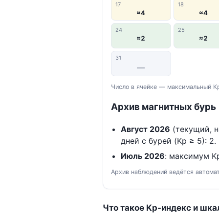
17
18
≈4
≈4
24
25
≈2
≈2
31
—
Число в ячейке — максимальный Kp
Архив магнитных бурь
Август 2026
(текущий, н
дней с бурей (Kp ≥ 5): 2.
Июль 2026
: максимум Kp
Архив наблюдений ведётся автомат
Что такое Kp-индекс и шка