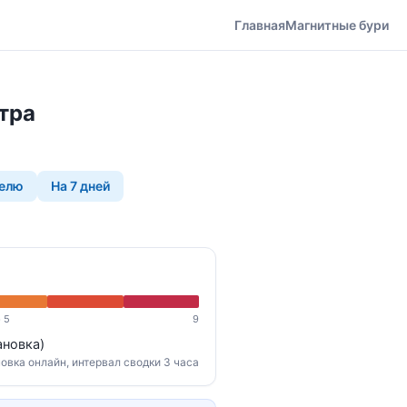
Главная
Магнитные бури
тра
делю
На 7 дней
 5
9
ановка)
овка онлайн, интервал сводки 3 часа