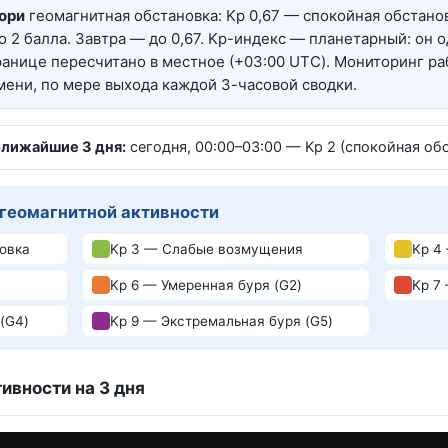
ори
геомагнитная обстановка: Kp 0,67 — спокойная обстано
о 2 балла. Завтра — до 0,67. Kp-индекс — планетарный: он о
ранице пересчитано в местное (+03:00 UTC). Мониторинг ра
мени, по мере выхода каждой 3-часовой сводки.
ближайшие 3 дня:
сегодня, 00:00–03:00 — Kp 2 (спокойная об
 геомагнитной активности
овка
Kp 3 — Слабые возмущения
Kp 4
Kp 6 — Умеренная буря (G2)
Kp 7
(G4)
Kp 9 — Экстремальная буря (G5)
ивности на 3 дня