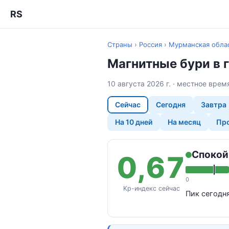
RS
Страны
›
Россия
›
Мурманская обла
Магнитные бури в 
10 августа 2026 г. · местное вре
Сейчас
Сегодня
Завтра
На 10 дней
На месяц
Про
Спокой
0,67
0
Kp-индекс сейчас
Пик сегодн