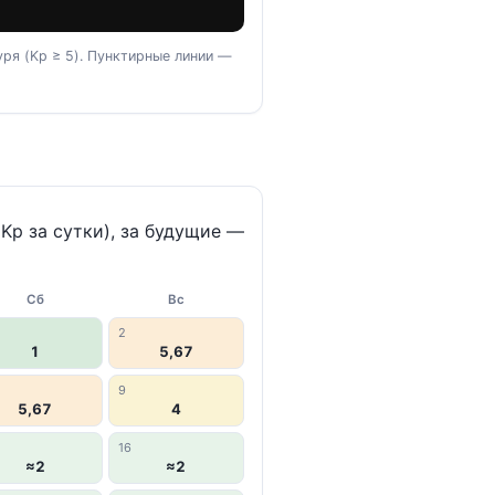
ря (Kp ≥ 5). Пунктирные линии —
p за сутки), за будущие —
Сб
Вс
2
1
5,67
9
5,67
4
16
≈2
≈2