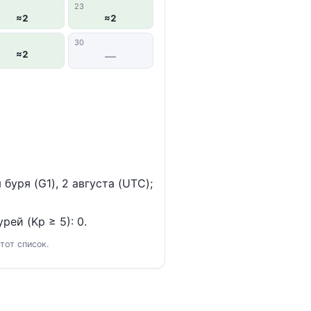
23
≈2
≈2
30
≈2
—
уря (G1), 2 августа (UTC);
рей (Kp ≥ 5): 0.
тот список.