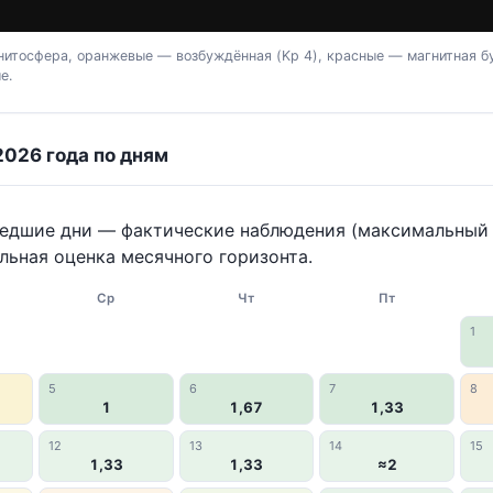
итосфера, оранжевые — возбуждённая (Kp 4), красные — магнитная бу
е.
2026 года по дням
шедшие дни — фактические наблюдения (максимальный K
льная оценка месячного горизонта.
Ср
Чт
Пт
1
5
6
7
8
1
1,67
1,33
12
13
14
15
1,33
1,33
≈2