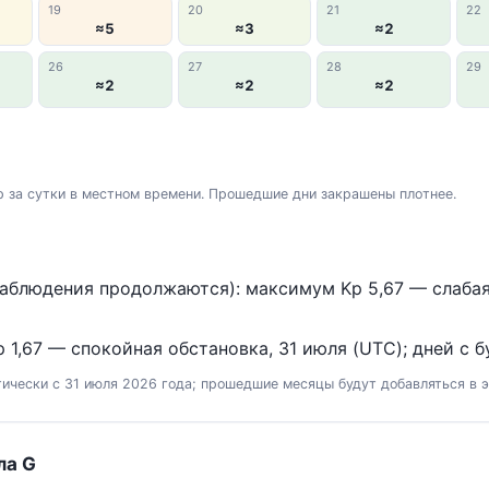
19
20
21
22
≈5
≈3
≈2
26
27
28
29
≈2
≈2
≈2
 за сутки в местном времени. Прошедшие дни закрашены плотнее.
аблюдения продолжаются): максимум Kp 5,67 — слабая б
 1,67 — спокойная обстановка, 31 июля (UTC); дней с бу
ически с 31 июля 2026 года; прошедшие месяцы будут добавляться в э
ла G