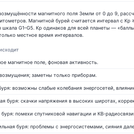
озмущённости магнитного поля Земли от 0 до 9, расс
итометров. Магнитной бурей считается интервал с Kp ≥
 шкала G1–G5. Kp одинаков для всей планеты — «баллы
только местное время интервалов.
исходит
ое магнитное поле, фоновая активность.
возмущения; заметны только приборам.
буря: возможны слабые колебания энергосетей, влияни
ая буря: скачки напряжения в высоких широтах, корре
 буря: помехи спутниковой навигации и КВ-радиосвязи
ильная буря: проблемы с энергосистемами, сияния дале