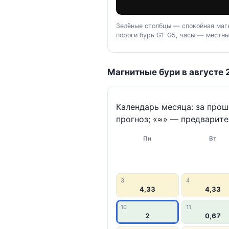
Зелёные столбцы — спокойная магн
пороги бурь G1–G5, часы — местны
Магнитные бури в августе 
Календарь месяца: за про
прогноз; «≈» — предварите
Пн
Вт
3
4
4,33
4,33
10
11
2
0,67