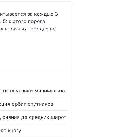
читывается за каждые 3
 5: с этого порога
» в разных городах не
е на спутники минимально.
кция орбит спутников.
, сияния до средних широт.
ко к югу.