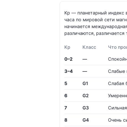
Kp — планетарный индекс в
часа по мировой сети магн
начинается международная
различаются, различается 
Kp
Класс
Что про
0–2
—
Спокойн
3–4
—
Слабые 
5
G1
Слабая 
6
G2
Умеренн
7
G3
Сильная
8
G4
Очень с