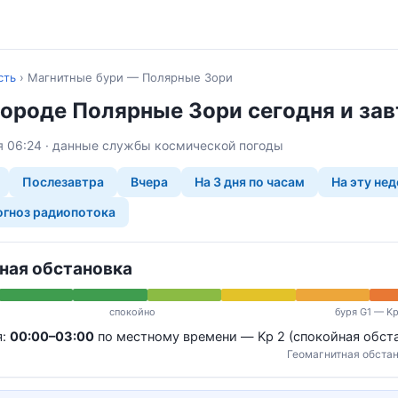
сть
›
Магнитные бури — Полярные Зори
городе Полярные Зори сегодня и зав
мя 06:24 · данные службы космической погоды
Послезавтра
Вчера
На 3 дня по часам
На эту не
гноз радиопотока
ная обстановка
спокойно
буря G1 — Kp
я:
00:00–03:00
по местному времени — Kp 2 (спокойная обст
Геомагнитная обстан