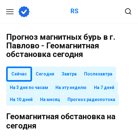
Перейти
RS
к
содержанию
Прогноз магнитных бурь в г.
Павлово - Геомагнитная
обстановка сегодня
Сейчас
Сегодня
Завтра
Послезавтра
На 3 дня по часам
На эту неделю
На 7 дней
На 10 дней
На месяц
Прогноз радиопотока
Геомагнитная обстановка на
сегодня