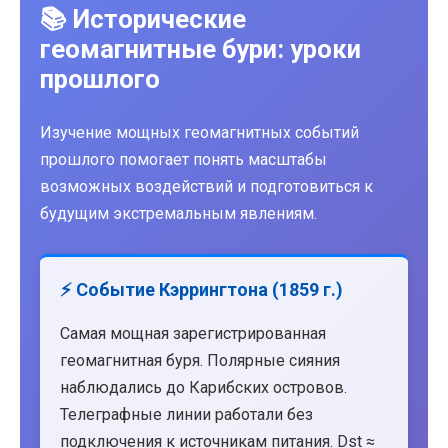
📚 Исторические
геомагнитные бури: уроки
прошлого
Изучение мощных геомагнитных событий
прошлого помогает понять масштабы
возможных воздействий и подготовиться к
будущим экстремальным явлениям.
⚡ Событие Кэррингтона (1859 г.)
Самая мощная зарегистрированная
геомагнитная буря. Полярные сияния
наблюдались до Карибских островов.
Телеграфные линии работали без
подключения к источникам питания. Dst ≈