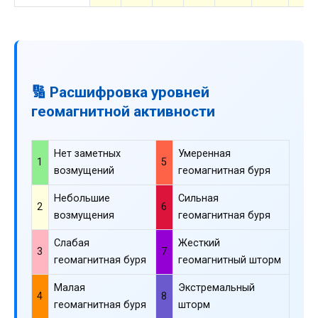
🔢 Расшифровка уровней
геомагнитной активности
Нет заметных
Умеренная
1
5
возмущений
геомагнитная буря
Небольшие
Сильная
2
6
возмущения
геомагнитная буря
Слабая
Жесткий
3
7
геомагнитная буря
геомагнитный шторм
Малая
Экстремальный
4
8
геомагнитная буря
шторм