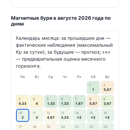
Магнитные бури в августе 2026 года по
дням
Календарь месяца: за прошедшие дни —
фактические наблюдения (максимальный
Kp за сутки), за будущие — прогноз; «≈»
— предварительная оценка месячного
горизонта.
Пн
Вт
Ср
Чт
Пт
Сб
Вс
1
2
1
5,67
3
4
5
6
7
8
9
4,33
4
1,33
1,33
1,67
5,67
3,67
10
11
12
13
14
15
16
2
3
4,67
3,33
≈2
≈2
≈2
17
18
19
20
21
22
23