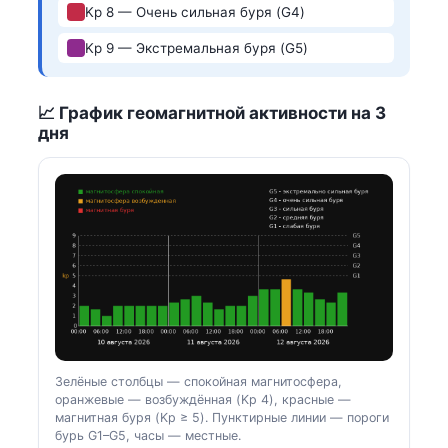
Kp 8 — Очень сильная буря (G4)
Kp 9 — Экстремальная буря (G5)
📈 График геомагнитной активности на 3
дня
Зелёные столбцы — спокойная магнитосфера,
оранжевые — возбуждённая (Kp 4), красные —
магнитная буря (Kp ≥ 5). Пунктирные линии — пороги
бурь G1–G5, часы — местные.