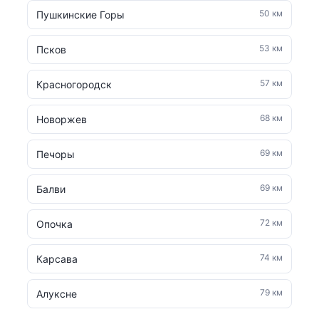
50 км
Пушкинские Горы
53 км
Псков
57 км
Красногородск
68 км
Новоржев
69 км
Печоры
69 км
Балви
72 км
Опочка
74 км
Карсава
79 км
Алуксне