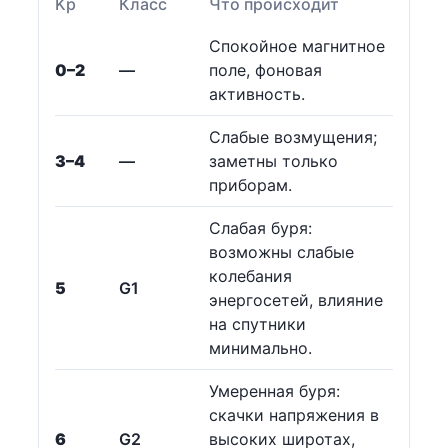
Kp
Класс
Что происходит
Спокойное магнитное
0–2
—
поле, фоновая
активность.
Слабые возмущения;
3–4
—
заметны только
приборам.
Слабая буря:
возможны слабые
колебания
5
G1
энергосетей, влияние
на спутники
минимально.
Умеренная буря:
скачки напряжения в
6
G2
высоких широтах,