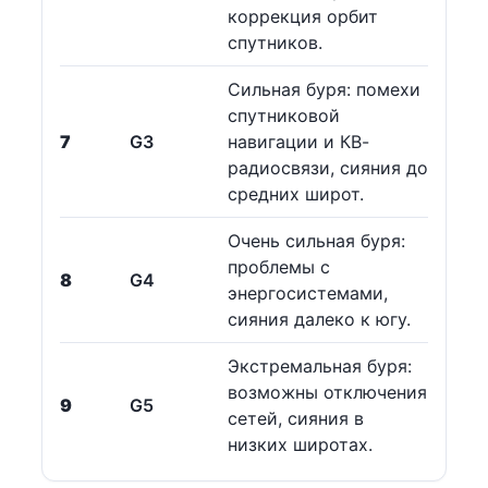
коррекция орбит
спутников.
Сильная буря: помехи
спутниковой
7
G3
навигации и КВ-
радиосвязи, сияния до
средних широт.
Очень сильная буря:
проблемы с
8
G4
энергосистемами,
сияния далеко к югу.
Экстремальная буря:
возможны отключения
9
G5
сетей, сияния в
низких широтах.