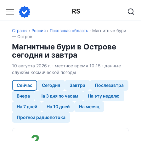
Перейти
RS
к
содержанию
Страны
›
Россия
›
Псковская область
›
Магнитные бури
— Остров
Магнитные бури в Острове
сегодня и завтра
10 августа 2026 г. · местное время 10:15 · данные
службы космической погоды
Сейчас
Сегодня
Завтра
Послезавтра
Вчера
На 3 дня по часам
На эту неделю
На 7 дней
На 10 дней
На месяц
Прогноз радиопотока
2