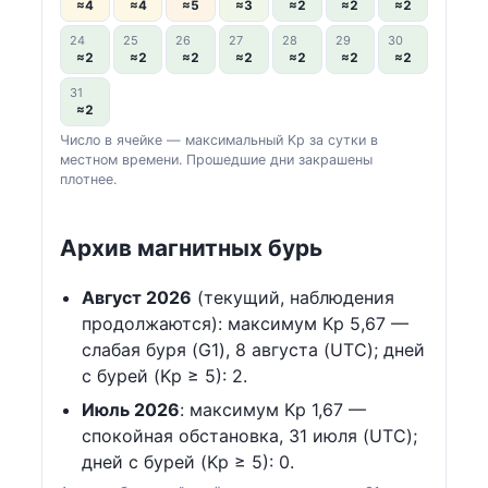
≈4
≈4
≈5
≈3
≈2
≈2
≈2
24
25
26
27
28
29
30
≈2
≈2
≈2
≈2
≈2
≈2
≈2
31
≈2
Число в ячейке — максимальный Kp за сутки в
местном времени. Прошедшие дни закрашены
плотнее.
Архив магнитных бурь
Август 2026
(текущий, наблюдения
продолжаются): максимум Kp 5,67 —
слабая буря (G1), 8 августа (UTC); дней
с бурей (Kp ≥ 5): 2.
Июль 2026
: максимум Kp 1,67 —
спокойная обстановка, 31 июля (UTC);
дней с бурей (Kp ≥ 5): 0.