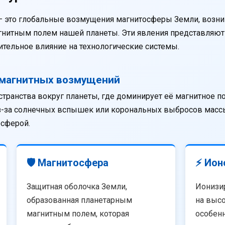
— это глобальные возмущения магнитосферы Земли, возни
агнитным полем нашей планеты. Эти явления представляю
тельное влияние на технологические системы.
омагнитных возмущений
странства вокруг планеты, где доминирует её магнитное п
из-за солнечных вспышек или корональных выбросов массы
осферой.
🛡️ Магнитосфера
⚡ Ион
Защитная оболочка Земли,
Ионизи
образованная планетарным
на высо
магнитным полем, которая
особенн