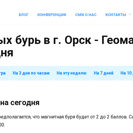
БЛОГ
КОНФЕРЕНЦИИ
СМИ О НАС
КОНТАКТЫ
х бурь в г. Орск - Геом
дня
тра
На 3 дня по часам
На эту неделю
На 7 дней
На 10
на сегодня
предполагается, что магнитная буря будет от 2 до 2 баллов.
00.