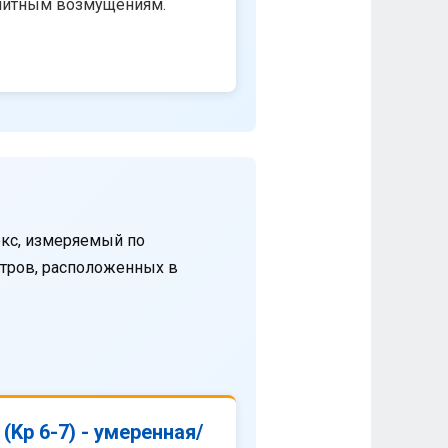
нитным возмущениям.
кс, измеряемый по
етров, расположенных в
(Kp 6-7) - умеренная/