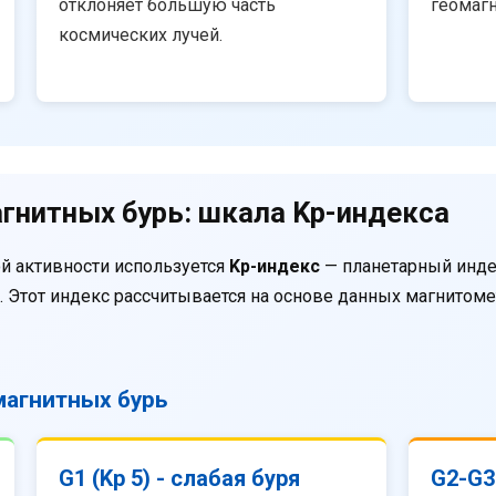
отклоняет большую часть
геомаг
космических лучей.
гнитных бурь: шкала Kp-индекса
й активности используется
Kp-индекс
— планетарный инде
. Этот индекс рассчитывается на основе данных магнитом
агнитных бурь
G1 (Kp 5) - слабая буря
G2-G3 