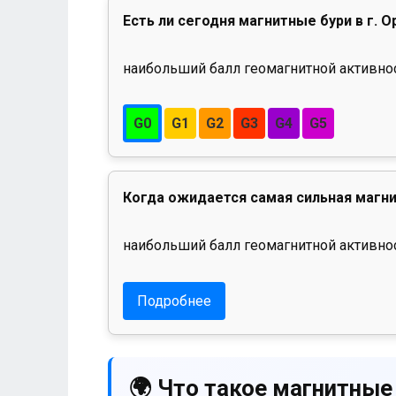
Есть ли сегодня магнитные бури в г. О
наибольший балл геомагнитной активност
G0
G1
G2
G3
G4
G5
Когда ожидается самая сильная магни
наибольший балл геомагнитной активнос
Подробнее
🌍 Что такое магнитные