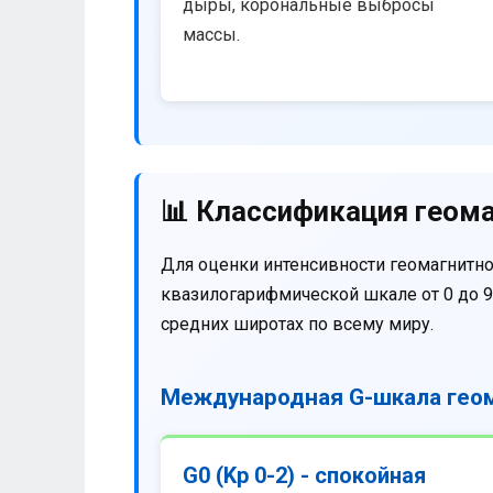
дыры, корональные выбросы
массы.
📊 Классификация геома
Для оценки интенсивности геомагнитно
квазилогарифмической шкале от 0 до 9
средних широтах по всему миру.
Международная G-шкала геом
G0 (Kp 0-2) - спокойная