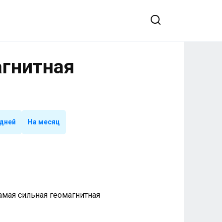
агнитная
 дней
На месяц
 Самая сильная геомагнитная