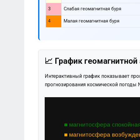
3
Слабая геомагнитная буря
4
Малая геомагнитная буря
📈 График геомагнитной 
Интерактивный график показывает прог
прогнозирования космической погоды N