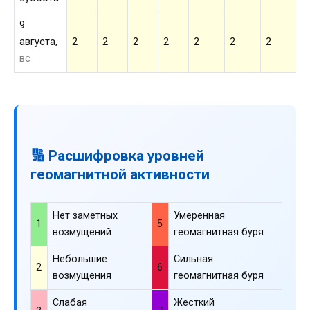
9
августа,
2
2
2
2
2
2
2
2
вс
🔢 Расшифровка уровней
геомагнитной активности
Нет заметных
Умеренная
1
5
возмущений
геомагнитная буря
Небольшие
Сильная
2
6
возмущения
геомагнитная буря
Слабая
Жесткий