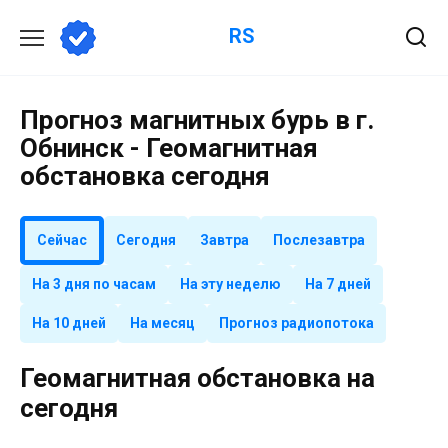
Перейти
RS
к
содержанию
Прогноз магнитных бурь в г.
Обнинск - Геомагнитная
обстановка сегодня
Сейчас
Сегодня
Завтра
Послезавтра
На 3 дня по часам
На эту неделю
На 7 дней
На 10 дней
На месяц
Прогноз радиопотока
Геомагнитная обстановка на
сегодня