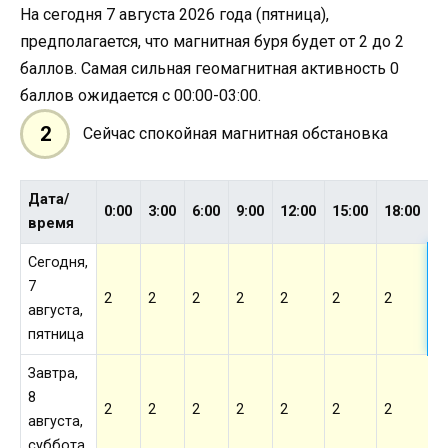
На сегодня 7 августа 2026 года (пятница),
предполагается, что магнитная буря будет от 2 до 2
баллов. Самая сильная геомагнитная активность 0
баллов ожидается с 00:00-03:00.
2
Сейчас спокойная магнитная обстановка
Дата/
2
0:00
3:00
6:00
9:00
12:00
15:00
18:00
время
Сегодня,
7
2
2
2
2
2
2
2
2
августа,
пятница
Завтра,
8
2
2
2
2
2
2
2
2
августа,
суббота