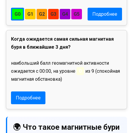
G0
G1
G2
G3
G4
G5
Подробнее
Когда ожидается самая сильная магнитная
буря в ближайшие 3 дня?
наибольший балл геомагнитной активности
ожидается с 00:00, на уровне
0
из 9 (спокойная
магнитная обстановка)
Подробнее
🌍 Что такое магнитные бури