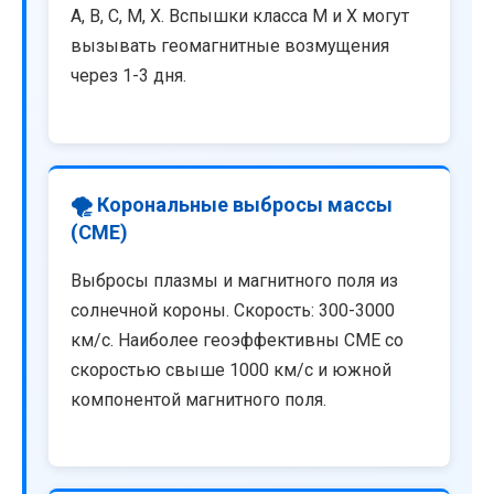
A, B, C, M, X. Вспышки класса M и X могут
вызывать геомагнитные возмущения
через 1-3 дня.
🌪️ Корональные выбросы массы
(CME)
Выбросы плазмы и магнитного поля из
солнечной короны. Скорость: 300-3000
км/с. Наиболее геоэффективны CME со
скоростью свыше 1000 км/с и южной
компонентой магнитного поля.