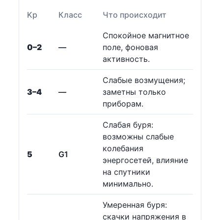
Kp
Класс
Что происходит
Спокойное магнитное
0–2
—
поле, фоновая
активность.
Слабые возмущения;
3–4
—
заметны только
приборам.
Слабая буря:
возможны слабые
колебания
5
G1
энергосетей, влияние
на спутники
минимально.
Умеренная буря:
скачки напряжения в