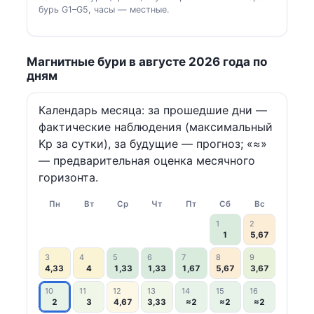
бурь G1–G5, часы — местные.
Магнитные бури в августе 2026 года по
дням
Календарь месяца: за прошедшие дни —
фактические наблюдения (максимальный
Kp за сутки), за будущие — прогноз; «≈»
— предварительная оценка месячного
горизонта.
Пн
Вт
Ср
Чт
Пт
Сб
Вс
1
2
1
5,67
3
4
5
6
7
8
9
4,33
4
1,33
1,33
1,67
5,67
3,67
10
11
12
13
14
15
16
2
3
4,67
3,33
≈2
≈2
≈2