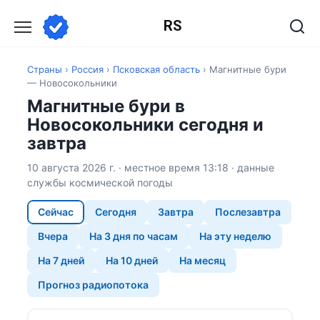
Перейти
RS
к
содержанию
Страны
›
Россия
›
Псковская область
›
Магнитные бури
— Новосокольники
Магнитные бури в
Новосокольники сегодня и
завтра
10 августа 2026 г. · местное время 13:18 · данные
службы космической погоды
Сейчас
Сегодня
Завтра
Послезавтра
Вчера
На 3 дня по часам
На эту неделю
На 7 дней
На 10 дней
На месяц
Прогноз радиопотока