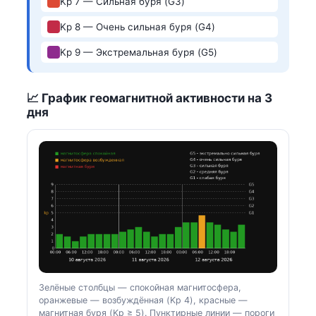
Kp 7 — Сильная буря (G3)
Kp 8 — Очень сильная буря (G4)
Kp 9 — Экстремальная буря (G5)
📈 График геомагнитной активности на 3
дня
Зелёные столбцы — спокойная магнитосфера,
оранжевые — возбуждённая (Kp 4), красные —
магнитная буря (Kp ≥ 5). Пунктирные линии — пороги