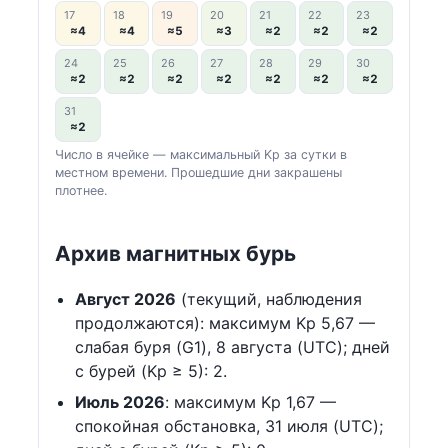
17
18
19
20
21
22
23
≈4
≈4
≈5
≈3
≈2
≈2
≈2
24
25
26
27
28
29
30
≈2
≈2
≈2
≈2
≈2
≈2
≈2
31
≈2
Число в ячейке — максимальный Kp за сутки в
местном времени. Прошедшие дни закрашены
плотнее.
Архив магнитных бурь
Август 2026
(текущий, наблюдения
продолжаются): максимум Kp 5,67 —
слабая буря (G1), 8 августа (UTC); дней
с бурей (Kp ≥ 5): 2.
Июль 2026
: максимум Kp 1,67 —
спокойная обстановка, 31 июля (UTC);