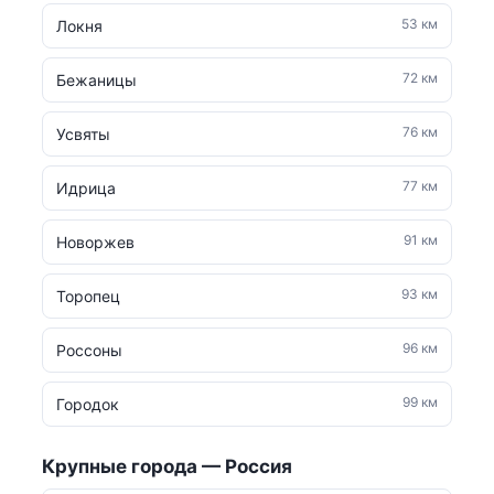
53 км
Локня
72 км
Бежаницы
76 км
Усвяты
77 км
Идрица
91 км
Новоржев
93 км
Торопец
96 км
Россоны
99 км
Городок
Крупные города — Россия