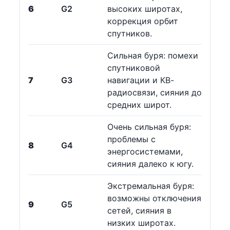
6
G2
высоких широтах,
коррекция орбит
спутников.
Сильная буря: помехи
спутниковой
7
G3
навигации и КВ-
радиосвязи, сияния до
средних широт.
Очень сильная буря:
проблемы с
8
G4
энергосистемами,
сияния далеко к югу.
Экстремальная буря:
возможны отключения
9
G5
сетей, сияния в
низких широтах.