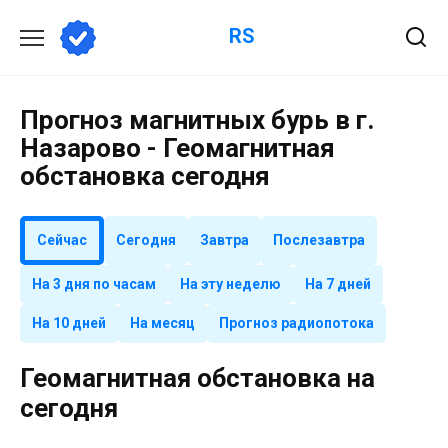
Перейти
RS
к
содержанию
Прогноз магнитных бурь в г.
Назарово - Геомагнитная
обстановка сегодня
Сейчас
Сегодня
Завтра
Послезавтра
На 3 дня по часам
На эту неделю
На 7 дней
На 10 дней
На месяц
Прогноз радиопотока
Геомагнитная обстановка на
сегодня