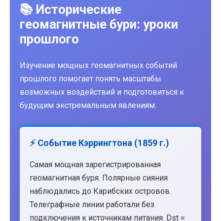
📚 Исторические
геомагнитные бури: уроки
прошлого
Изучение мощных геомагнитных событий
прошлого помогает понять масштабы
возможных воздействий и подготовиться к
будущим экстремальным явлениям.
⚡ Событие Кэррингтона (1859 г.)
Самая мощная зарегистрированная
геомагнитная буря. Полярные сияния
наблюдались до Карибских островов.
Телеграфные линии работали без
подключения к источникам питания. Dst ≈