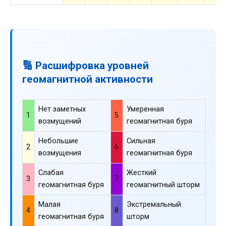
🔢 Расшифровка уровней
геомагнитной активности
Нет заметных
Умеренная
1
5
возмущений
геомагнитная буря
Небольшие
Сильная
2
6
возмущения
геомагнитная буря
Слабая
Жесткий
3
7
геомагнитная буря
геомагнитный шторм
Малая
Экстремальный
4
8
геомагнитная буря
шторм