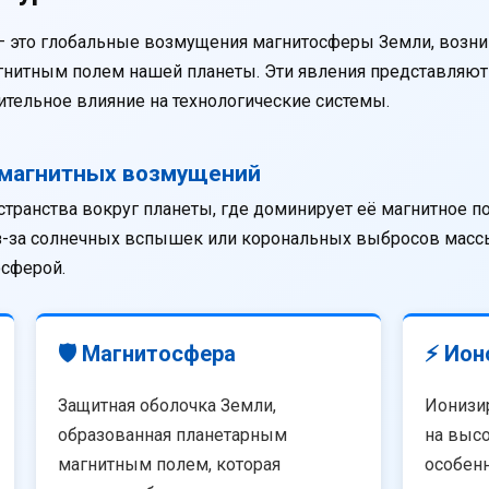
— это глобальные возмущения магнитосферы Земли, возни
агнитным полем нашей планеты. Эти явления представляю
тельное влияние на технологические системы.
омагнитных возмущений
странства вокруг планеты, где доминирует её магнитное п
из-за солнечных вспышек или корональных выбросов массы
осферой.
🛡️ Магнитосфера
⚡ Ион
Защитная оболочка Земли,
Ионизи
образованная планетарным
на высо
магнитным полем, которая
особенн