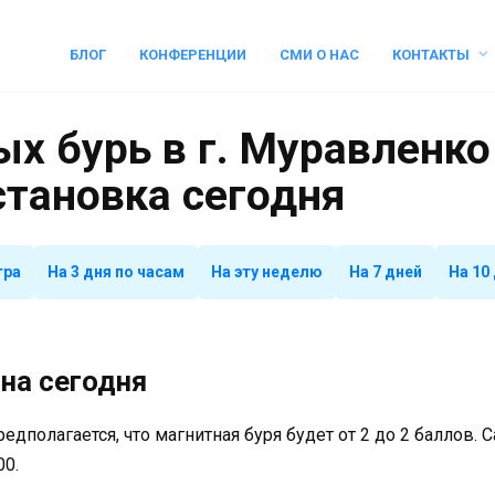
БЛОГ
КОНФЕРЕНЦИИ
СМИ О НАС
КОНТАКТЫ
х бурь в г. Муравленко
становка сегодня
тра
На 3 дня по часам
На эту неделю
На 7 дней
На 10
на сегодня
предполагается, что магнитная буря будет от 2 до 2 баллов.
00.