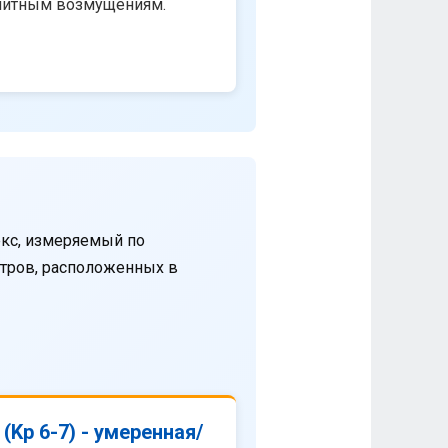
нитным возмущениям.
кс, измеряемый по
етров, расположенных в
(Kp 6-7) - умеренная/