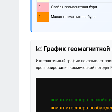
3
Слабая геомагнитная буря
4
Малая геомагнитная буря
📈 График геомагнитной 
Интерактивный график показывает прог
прогнозирования космической погоды N