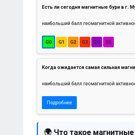
Есть ли сегодня магнитные бури в г. 
наибольший балл геомагнитной активност
G0
G1
G2
G3
G4
G5
Когда ожидается самая сильная магни
наибольший балл геомагнитной активнос
Подробнее
🌍 Что такое магнитные