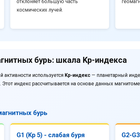
отклоняет большую часть
геомаг
космических лучей.
гнитных бурь: шкала Kp-индекса
й активности используется
Kp-индекс
— планетарный инде
. Этот индекс рассчитывается на основе данных магнитом
агнитных бурь
G1 (Kp 5) - слабая буря
G2-G3 