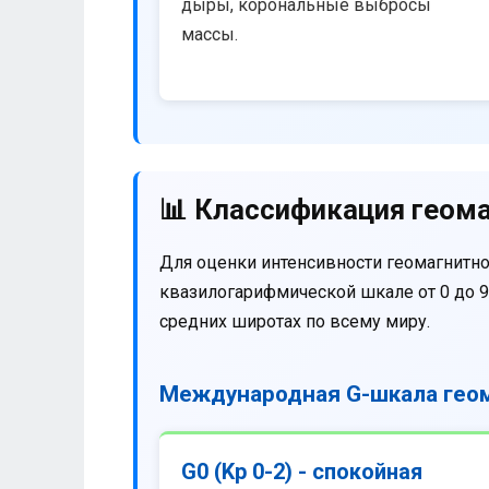
дыры, корональные выбросы
массы.
📊 Классификация геома
Для оценки интенсивности геомагнитно
квазилогарифмической шкале от 0 до 9
средних широтах по всему миру.
Международная G-шкала геом
G0 (Kp 0-2) - спокойная