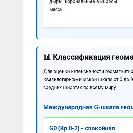
дыры, корональные выбросы
массы.
📊 Классификация геома
Для оценки интенсивности геомагнитно
квазилогарифмической шкале от 0 до 9
средних широтах по всему миру.
Международная G-шкала геом
G0 (Kp 0-2) - спокойная