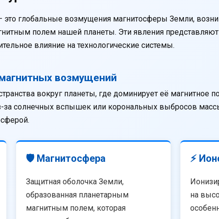
— это глобальные возмущения магнитосферы Земли, возни
агнитным полем нашей планеты. Эти явления представляю
тельное влияние на технологические системы.
омагнитных возмущений
странства вокруг планеты, где доминирует её магнитное п
из-за солнечных вспышек или корональных выбросов массы
осферой.
🛡️ Магнитосфера
⚡ Ион
Защитная оболочка Земли,
Ионизи
образованная планетарным
на высо
магнитным полем, которая
особенн