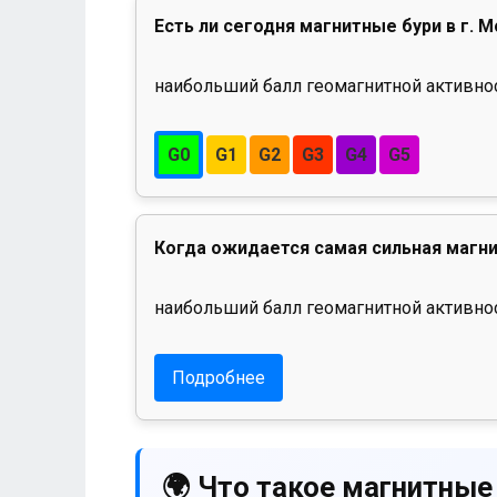
Есть ли сегодня магнитные бури в г. М
наибольший балл геомагнитной активност
G0
G1
G2
G3
G4
G5
Когда ожидается самая сильная магни
наибольший балл геомагнитной активнос
Подробнее
🌍 Что такое магнитные