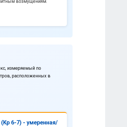
нитным возмущениям.
кс, измеряемый по
етров, расположенных в
(Kp 6-7) - умеренная/