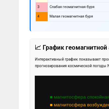
3
Слабая геомагнитная буря
4
Малая геомагнитная буря
📈 График геомагнитной 
Интерактивный график показывает прог
прогнозирования космической погоды N