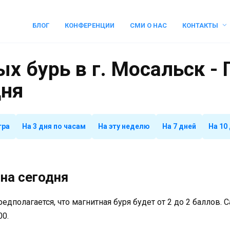
БЛОГ
КОНФЕРЕНЦИИ
СМИ О НАС
КОНТАКТЫ
х бурь в г. Мосальск -
дня
тра
На 3 дня по часам
На эту неделю
На 7 дней
На 10
на сегодня
предполагается, что магнитная буря будет от 2 до 2 баллов.
00.