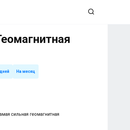
 Геомагнитная
 дней
На месяц
 Самая сильная геомагнитная