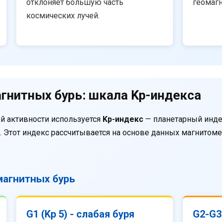
отклоняет большую часть
геомаг
космических лучей.
гнитных бурь: шкала Kp-индекса
й активности используется
Kp-индекс
— планетарный инде
. Этот индекс рассчитывается на основе данных магнитом
агнитных бурь
G1 (Kp 5) - слабая буря
G2-G3 