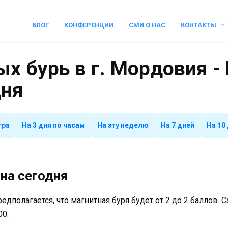
БЛОГ
КОНФЕРЕНЦИИ
СМИ О НАС
КОНТАКТЫ
х бурь в г. Мордовия -
дня
тра
На 3 дня по часам
На эту неделю
На 7 дней
На 10
на сегодня
предполагается, что магнитная буря будет от 2 до 2 баллов.
00.