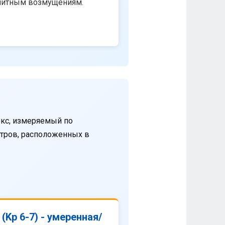
нитным возмущениям.
кс, измеряемый по
етров, расположенных в
(Kp 6-7) - умеренная/