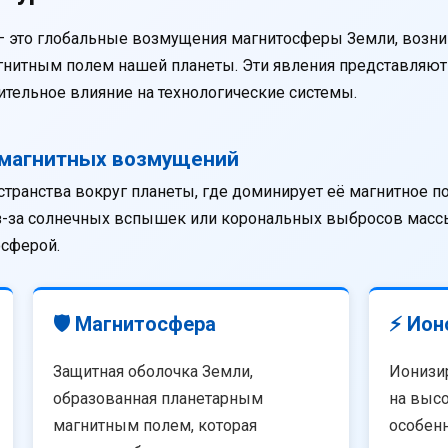
— это глобальные возмущения магнитосферы Земли, возни
агнитным полем нашей планеты. Эти явления представляю
тельное влияние на технологические системы.
омагнитных возмущений
странства вокруг планеты, где доминирует её магнитное п
из-за солнечных вспышек или корональных выбросов массы
осферой.
🛡️ Магнитосфера
⚡ Ион
Защитная оболочка Земли,
Ионизи
образованная планетарным
на высо
магнитным полем, которая
особенн