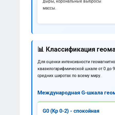
дыры, корональные выбросы
массы.
📊 Классификация геома
Для оценки интенсивности геомагнитно
квазилогарифмической шкале от 0 до 9
средних широтах по всему миру.
Международная G-шкала геом
G0 (Kp 0-2) - спокойная