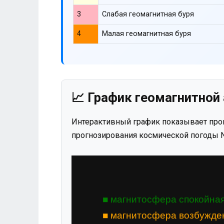
3
Слабая геомагнитная буря
4
Малая геомагнитная буря
📈 График геомагнитной 
Интерактивный график показывает прог
прогнозирования космической погоды N