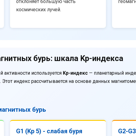
отклоняет большую часть
геомаг
космических лучей.
гнитных бурь: шкала Kp-индекса
й активности используется
Kp-индекс
— планетарный инде
. Этот индекс рассчитывается на основе данных магнитом
агнитных бурь
G1 (Kp 5) - слабая буря
G2-G3 