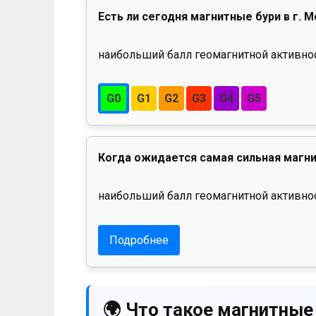
Есть ли сегодня магнитные бури в г. 
наибольший балл геомагнитной активност
G0
G1
G2
G3
G4
G5
Когда ожидается самая сильная магни
наибольший балл геомагнитной активнос
Подробнее
🌍 Что такое магнитные