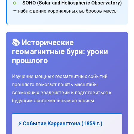
SOHO (Solar and Heliospheric Observatory)
— наблюдение корональных выбросов массы
📚 Исторические
геомагнитные бури: уроки
прошлого
Изучение мощных геомагнитных событий
прошлого помогает понять масштабы
возможных воздействий и подготовиться к
будущим экстремальным явлениям.
⚡ Событие Кэррингтона (1859 г.)