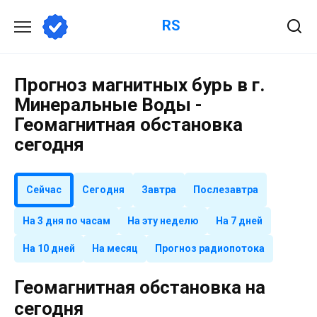
Перейти
RS
к
содержанию
Прогноз магнитных бурь в г.
Минеральные Воды -
Геомагнитная обстановка
сегодня
Сейчас
Сегодня
Завтра
Послезавтра
На 3 дня по часам
На эту неделю
На 7 дней
На 10 дней
На месяц
Прогноз радиопотока
Геомагнитная обстановка на
сегодня