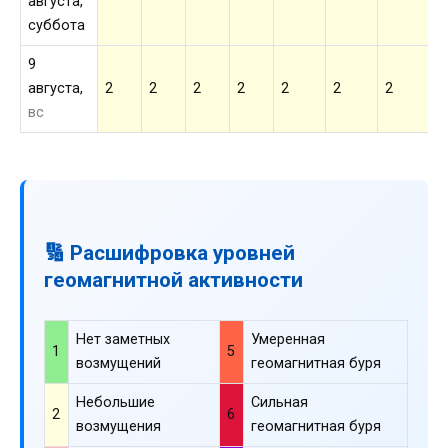
августа,
суббота
9
августа,
2
2
2
2
2
2
2
2
вс
🔢 Расшифровка уровней
геомагнитной активности
Нет заметных
Умеренная
1
5
возмущений
геомагнитная буря
Небольшие
Сильная
2
6
возмущения
геомагнитная буря