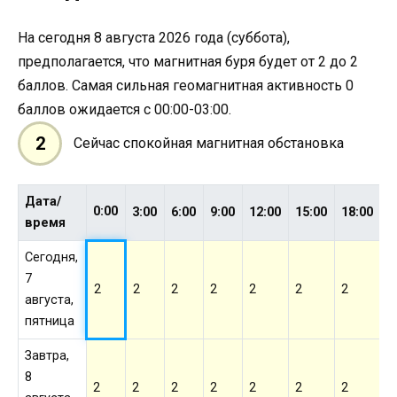
На сегодня 8 августа 2026 года (суббота),
предполагается, что магнитная буря будет от 2 до 2
баллов. Самая сильная геомагнитная активность 0
баллов ожидается с 00:00-03:00.
2
Сейчас спокойная магнитная обстановка
Дата/
0:00
3:00
6:00
9:00
12:00
15:00
18:00
2
время
Сегодня,
7
2
2
2
2
2
2
2
2
августа,
пятница
Завтра,
8
2
2
2
2
2
2
2
2