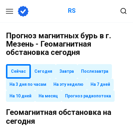
Перейти
RS
к
содержанию
Прогноз магнитных бурь в г.
Мезень - Геомагнитная
обстановка сегодня
Сейчас
Сегодня
Завтра
Послезавтра
На 3 дня по часам
На эту неделю
На 7 дней
На 10 дней
На месяц
Прогноз радиопотока
Геомагнитная обстановка на
сегодня