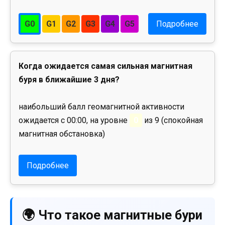
G0
G1
G2
G3
G4
G5
Подробнее
Когда ожидается самая сильная магнитная
буря в ближайшие 3 дня?
наибольший балл геомагнитной активности
ожидается с 00:00, на уровне
0
из 9 (спокойная
магнитная обстановка)
Подробнее
🌍 Что такое магнитные бури