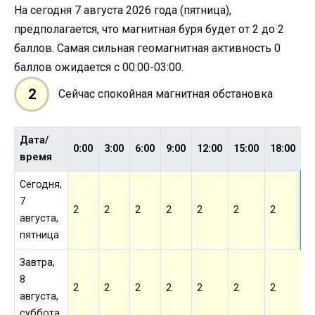
На сегодня 7 августа 2026 года (пятница),
предполагается, что магнитная буря будет от 2 до 2
баллов. Самая сильная геомагнитная активность 0
баллов ожидается с 00:00-03:00.
2
Сейчас спокойная магнитная обстановка
Дата/
2
0:00
3:00
6:00
9:00
12:00
15:00
18:00
время
Сегодня,
7
2
2
2
2
2
2
2
2
августа,
пятница
Завтра,
8
2
2
2
2
2
2
2
2
августа,
суббота