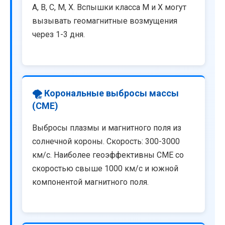
A, B, C, M, X. Вспышки класса M и X могут
вызывать геомагнитные возмущения
через 1-3 дня.
🌪️ Корональные выбросы массы
(CME)
Выбросы плазмы и магнитного поля из
солнечной короны. Скорость: 300-3000
км/с. Наиболее геоэффективны CME со
скоростью свыше 1000 км/с и южной
компонентой магнитного поля.