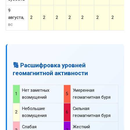
9
августа,
2
2
2
2
2
2
2
2
вс
🔢 Расшифровка уровней
геомагнитной активности
Нет заметных
Умеренная
1
5
возмущений
геомагнитная буря
Небольшие
Сильная
2
6
возмущения
геомагнитная буря
Слабая
Жесткий