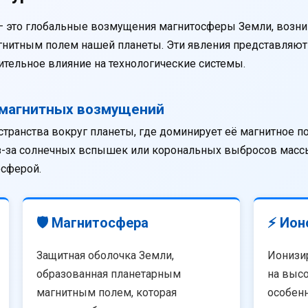
— это глобальные возмущения магнитосферы Земли, возни
агнитным полем нашей планеты. Эти явления представляю
тельное влияние на технологические системы.
омагнитных возмущений
странства вокруг планеты, где доминирует её магнитное п
из-за солнечных вспышек или корональных выбросов массы
осферой.
🛡️ Магнитосфера
⚡ Ион
Защитная оболочка Земли,
Ионизи
образованная планетарным
на высо
магнитным полем, которая
особенн