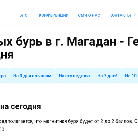
БЛОГ
КОНФЕРЕНЦИИ
СМИ О НАС
КОНТАКТЫ
х бурь в г. Магадан - 
дня
тра
На 3 дня по часам
На эту неделю
На 7 дней
На 10
на сегодня
предполагается, что магнитная буря будет от 2 до 2 баллов.
00.