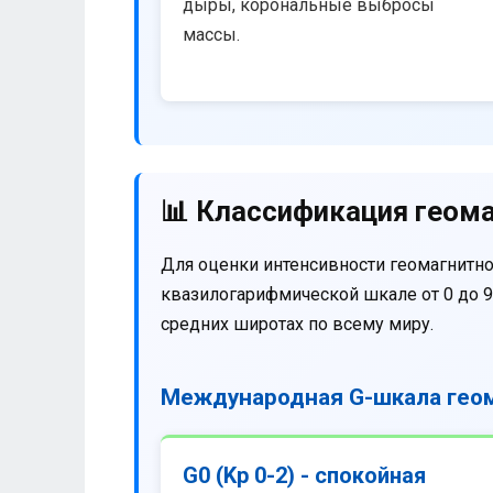
дыры, корональные выбросы
массы.
📊 Классификация геома
Для оценки интенсивности геомагнитно
квазилогарифмической шкале от 0 до 9
средних широтах по всему миру.
Международная G-шкала геом
G0 (Kp 0-2) - спокойная