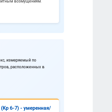
нитным возмущениям.
кс, измеряемый по
етров, расположенных в
(Kp 6-7) - умеренная/