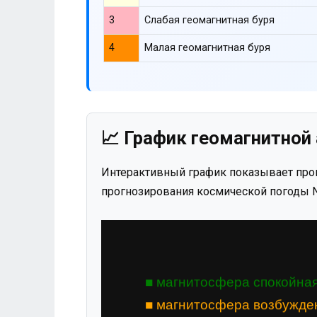
3
Слабая геомагнитная буря
4
Малая геомагнитная буря
📈 График геомагнитной 
Интерактивный график показывает прог
прогнозирования космической погоды N