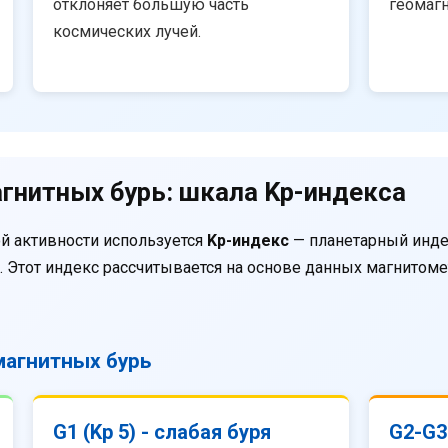
отклоняет большую часть
геомаг
космических лучей.
гнитных бурь: шкала Kp-индекса
й активности используется
Kp-индекс
— планетарный инде
. Этот индекс рассчитывается на основе данных магнитом
агнитных бурь
G1 (Kp 5) - слабая буря
G2-G3 