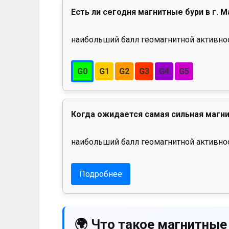
Есть ли сегодня магнитные бури в г. М
наибольший балл геомагнитной активност
G0
G1
G2
G3
G4
G5
Когда ожидается самая сильная магни
наибольший балл геомагнитной активнос
Подробнее
🌍 Что такое магнитные