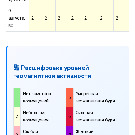
9
августа,
2
2
2
2
2
2
2
2
вс
🔢 Расшифровка уровней
геомагнитной активности
Нет заметных
Умеренная
1
5
возмущений
геомагнитная буря
Небольшие
Сильная
2
6
возмущения
геомагнитная буря
Слабая
Жесткий