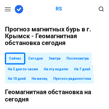
Перейти
RS
к
содержанию
Прогноз магнитных бурь в г.
Крымск - Геомагнитная
обстановка сегодня
Сейчас
Сегодня
Завтра
Послезавтра
На 3 дня по часам
На эту неделю
На 7 дней
На 10 дней
На месяц
Прогноз радиопотока
Геомагнитная обстановка на
сегодня