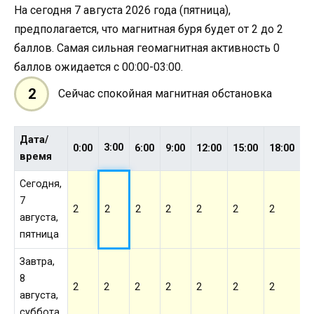
На сегодня 7 августа 2026 года (пятница),
предполагается, что магнитная буря будет от 2 до 2
баллов. Самая сильная геомагнитная активность 0
баллов ожидается с 00:00-03:00.
2
Сейчас спокойная магнитная обстановка
Дата/
3:00
0:00
6:00
9:00
12:00
15:00
18:00
2
время
Сегодня,
7
2
2
2
2
2
2
2
2
августа,
пятница
Завтра,
8
2
2
2
2
2
2
2
2
августа,
суббота