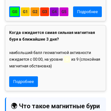
G0
G1
G2
G3
G4
G5
Подробнее
Когда ожидается самая сильная магнитная
буря в ближайшие 3 дня?
наибольший балл геомагнитной активности
ожидается с 00:00, на уровне
0
из 9 (спокойная
магнитная обстановка)
Подробнее
🌍 Что такое магнитные бури