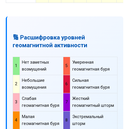
🔢 Расшифровка уровней
геомагнитной активности
Нет заметных
Умеренная
1
5
возмущений
геомагнитная буря
Небольшие
Сильная
2
6
возмущения
геомагнитная буря
Слабая
Жесткий
3
7
геомагнитная буря
геомагнитный шторм
Малая
Экстремальный
4
8
геомагнитная буря
шторм