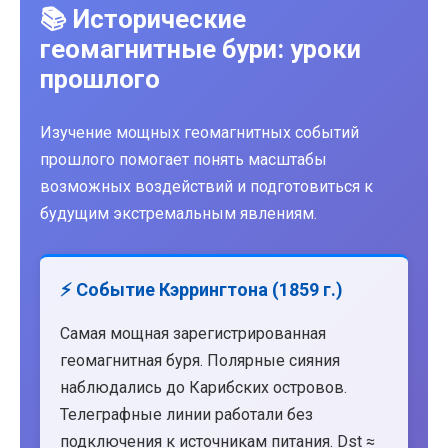
📚 Исторические
геомагнитные бури: уроки
прошлого
Изучение мощных геомагнитных событий
прошлого помогает понять масштабы
возможных воздействий и подготовиться к
будущим экстремальным явлениям.
⚡ Событие Кэррингтона (1859 г.)
Самая мощная зарегистрированная
геомагнитная буря. Полярные сияния
наблюдались до Карибских островов.
Телеграфные линии работали без
подключения к источникам питания. Dst ≈