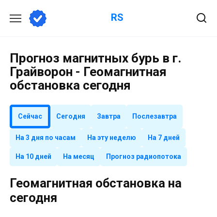
Перейти
RS
к
содержанию
Прогноз магнитных бурь в г.
Грайворон - Геомагнитная
обстановка сегодня
Сейчас
Сегодня
Завтра
Послезавтра
На 3 дня по часам
На эту неделю
На 7 дней
На 10 дней
На месяц
Прогноз радиопотока
Геомагнитная обстановка на
сегодня