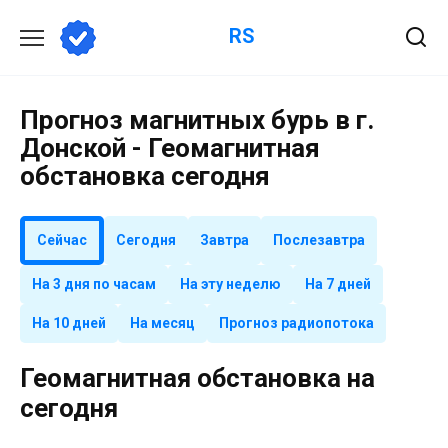
Перейти
RS
к
содержанию
Прогноз магнитных бурь в г.
Донской - Геомагнитная
обстановка сегодня
Сейчас
Сегодня
Завтра
Послезавтра
На 3 дня по часам
На эту неделю
На 7 дней
На 10 дней
На месяц
Прогноз радиопотока
Геомагнитная обстановка на
сегодня