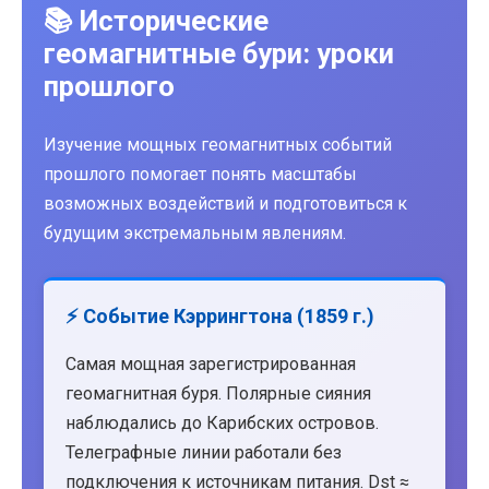
📚 Исторические
геомагнитные бури: уроки
прошлого
Изучение мощных геомагнитных событий
прошлого помогает понять масштабы
возможных воздействий и подготовиться к
будущим экстремальным явлениям.
⚡ Событие Кэррингтона (1859 г.)
Самая мощная зарегистрированная
геомагнитная буря. Полярные сияния
наблюдались до Карибских островов.
Телеграфные линии работали без
подключения к источникам питания. Dst ≈