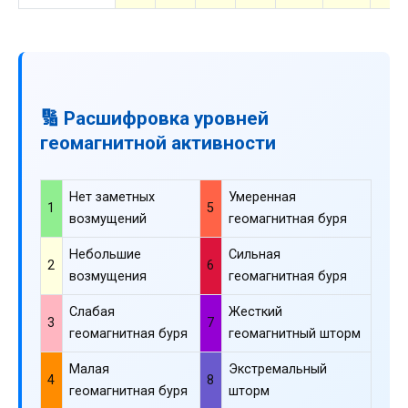
🔢 Расшифровка уровней
геомагнитной активности
Нет заметных
Умеренная
1
5
возмущений
геомагнитная буря
Небольшие
Сильная
2
6
возмущения
геомагнитная буря
Слабая
Жесткий
3
7
геомагнитная буря
геомагнитный шторм
Малая
Экстремальный
4
8
геомагнитная буря
шторм