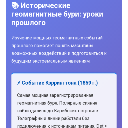
📚 Исторические
геомагнитные бури: уроки
прошлого
Изучение мощных геомагнитных событий
прошлого помогает понять масштабы
возможных воздействий и подготовиться к
будущим экстремальным явлениям.
⚡ Событие Кэррингтона (1859 г.)
Самая мощная зарегистрированная
геомагнитная буря. Полярные сияния
наблюдались до Карибских островов.
Телеграфные линии работали без
подключения к источникам питания. Dst ≈