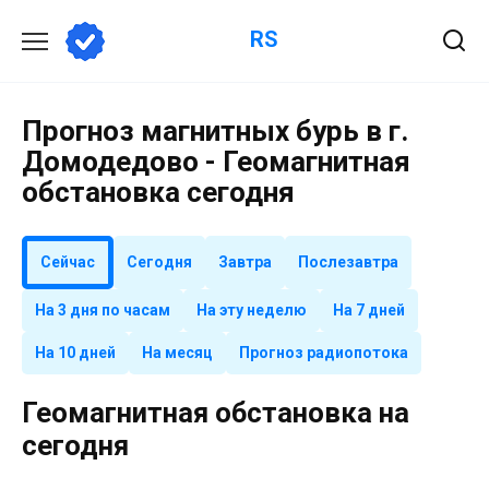
Перейти
RS
к
содержанию
Прогноз магнитных бурь в г.
Домодедово - Геомагнитная
обстановка сегодня
Сейчас
Сегодня
Завтра
Послезавтра
На 3 дня по часам
На эту неделю
На 7 дней
На 10 дней
На месяц
Прогноз радиопотока
Геомагнитная обстановка на
сегодня