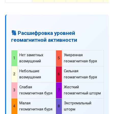
🔢 Расшифровка уровней
геомагнитной активности
Нет заметных
Умеренная
1
5
возмущений
геомагнитная буря
Небольшие
Сильная
2
6
возмущения
геомагнитная буря
Слабая
Жесткий
3
7
геомагнитная буря
геомагнитный шторм
Малая
Экстремальный
4
8
геомагнитная буря
шторм