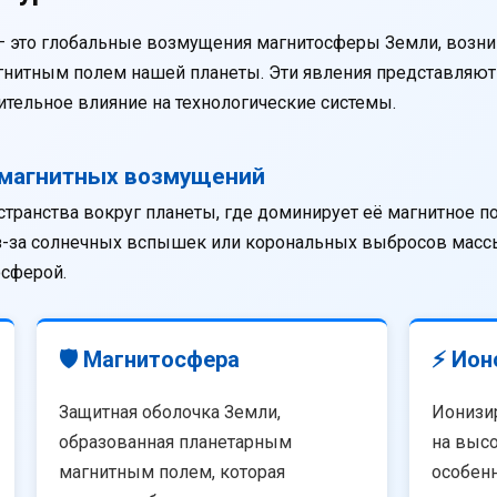
— это глобальные возмущения магнитосферы Земли, возни
агнитным полем нашей планеты. Эти явления представляю
тельное влияние на технологические системы.
омагнитных возмущений
странства вокруг планеты, где доминирует её магнитное п
из-за солнечных вспышек или корональных выбросов массы
осферой.
🛡️ Магнитосфера
⚡ Ион
Защитная оболочка Земли,
Ионизи
образованная планетарным
на высо
магнитным полем, которая
особенн