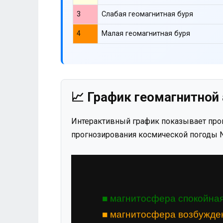
3
Слабая геомагнитная буря
4
Малая геомагнитная буря
📈 График геомагнитной 
Интерактивный график показывает прог
прогнозирования космической погоды N