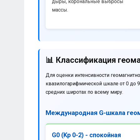
дыры, корональные выбросы
массы.
📊 Классификация геома
Для оценки интенсивности геомагнитно
квазилогарифмической шкале от 0 до 9
средних широтах по всему миру.
Международная G-шкала геом
G0 (Kp 0-2) - спокойная