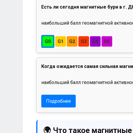
Есть ли сегодня магнитные бури в г. Д
наибольший балл геомагнитной активност
G0
G1
G2
G3
G4
G5
Когда ожидается самая сильная магни
наибольший балл геомагнитной активнос
Подробнее
🌍 Что такое магнитные