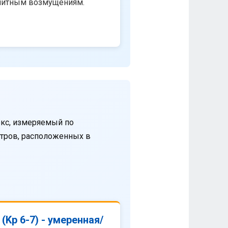
нитным возмущениям.
кс, измеряемый по
етров, расположенных в
(Kp 6-7) - умеренная/