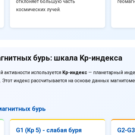
отклоняет большую часть
геомаг
космических лучей.
гнитных бурь: шкала Kp-индекса
й активности используется
Kp-индекс
— планетарный инде
. Этот индекс рассчитывается на основе данных магнитом
агнитных бурь
G1 (Kp 5) - слабая буря
G2-G3 