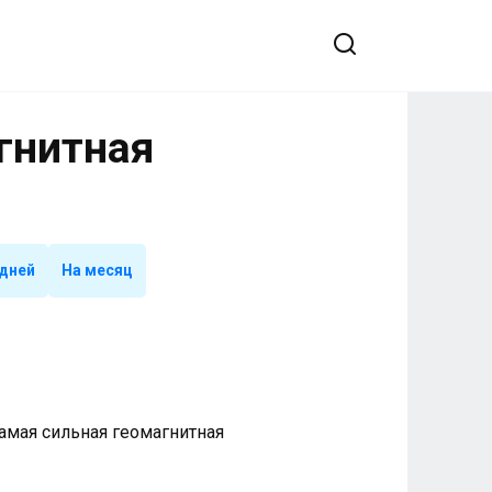
агнитная
 дней
На месяц
 Самая сильная геомагнитная