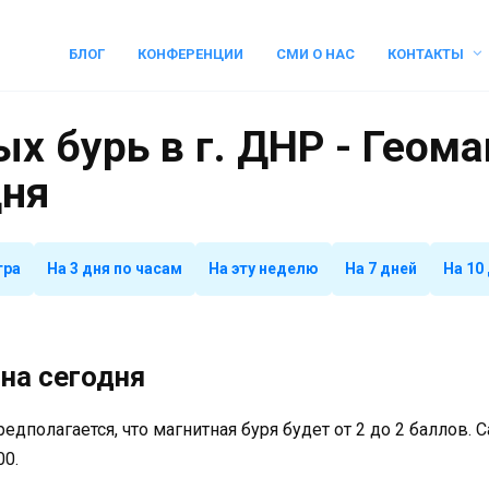
БЛОГ
КОНФЕРЕНЦИИ
СМИ О НАС
КОНТАКТЫ
х бурь в г. ДНР - Геом
дня
тра
На 3 дня по часам
На эту неделю
На 7 дней
На 10
на сегодня
предполагается, что магнитная буря будет от 2 до 2 баллов.
00.