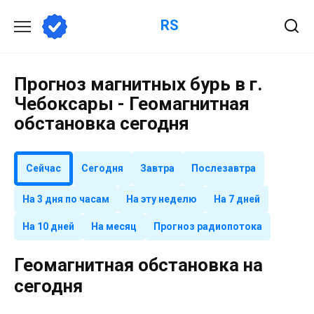
Перейти
RS
к
содержанию
Прогноз магнитных бурь в г.
Чебоксары - Геомагнитная
обстановка сегодня
Сейчас
Сегодня
Завтра
Послезавтра
На 3 дня по часам
На эту неделю
На 7 дней
На 10 дней
На месяц
Прогноз радиопотока
Геомагнитная обстановка на
сегодня