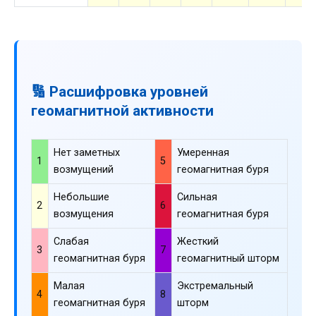
🔢 Расшифровка уровней
геомагнитной активности
Нет заметных
Умеренная
1
5
возмущений
геомагнитная буря
Небольшие
Сильная
2
6
возмущения
геомагнитная буря
Слабая
Жесткий
3
7
геомагнитная буря
геомагнитный шторм
Малая
Экстремальный
4
8
геомагнитная буря
шторм