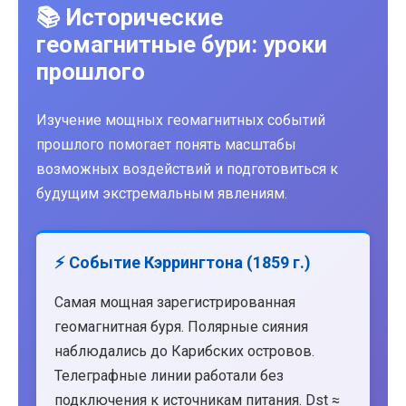
📚 Исторические
геомагнитные бури: уроки
прошлого
Изучение мощных геомагнитных событий
прошлого помогает понять масштабы
возможных воздействий и подготовиться к
будущим экстремальным явлениям.
⚡ Событие Кэррингтона (1859 г.)
Самая мощная зарегистрированная
геомагнитная буря. Полярные сияния
наблюдались до Карибских островов.
Телеграфные линии работали без
подключения к источникам питания. Dst ≈