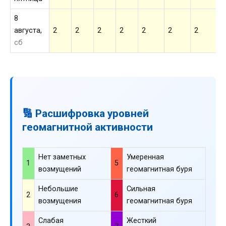
8
августа,
2
2
2
2
2
2
2
2
сб
🔢 Расшифровка уровней
геомагнитной активности
Нет заметных
Умеренная
1
5
возмущений
геомагнитная буря
Небольшие
Сильная
2
6
возмущения
геомагнитная буря
Слабая
Жесткий