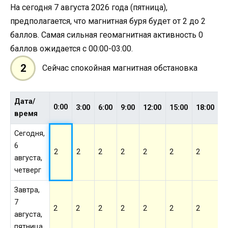
На сегодня 7 августа 2026 года (пятница),
предполагается, что магнитная буря будет от 2 до 2
баллов. Самая сильная геомагнитная активность 0
баллов ожидается с 00:00-03:00.
2
Сейчас спокойная магнитная обстановка
Дата/
0:00
3:00
6:00
9:00
12:00
15:00
18:00
2
время
Сегодня,
6
2
2
2
2
2
2
2
2
августа,
четверг
Завтра,
7
2
2
2
2
2
2
2
2
августа,
пятница