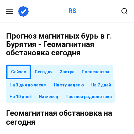
Перейти
RS
к
содержанию
Прогноз магнитных бурь в г.
Бурятия - Геомагнитная
обстановка сегодня
Сейчас
Сегодня
Завтра
Послезавтра
На 3 дня по часам
На эту неделю
На 7 дней
На 10 дней
На месяц
Прогноз радиопотока
Геомагнитная обстановка на
сегодня