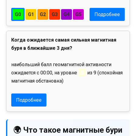
G0
G1
G2
G3
G4
G5
Подробнее
Когда ожидается самая сильная магнитная
буря в ближайшие 3 дня?
наибольший балл геомагнитной активности
ожидается с 00:00, на уровне
0
из 9 (спокойная
магнитная обстановка)
Подробнее
🌍 Что такое магнитные бури