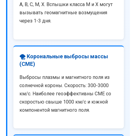
A, B, C, M, X. Вспышки класса M и X могут
вызывать геомагнитные возмущения
через 1-3 дня.
🌪️ Корональные выбросы массы
(CME)
Выбросы плазмы и магнитного поля из
солнечной короны. Скорость: 300-3000
км/с. Наиболее геоэффективны CME со
скоростью свыше 1000 км/с и южной
компонентой магнитного поля.