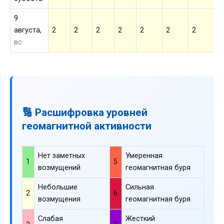
9
августа,
2
2
2
2
2
2
2
2
вс
🔢 Расшифровка уровней
геомагнитной активности
Нет заметных
Умеренная
1
5
возмущений
геомагнитная буря
Небольшие
Сильная
2
6
возмущения
геомагнитная буря
Слабая
Жесткий