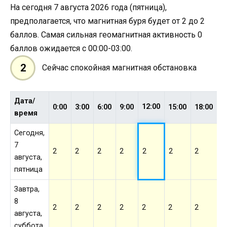
На сегодня 7 августа 2026 года (пятница),
предполагается, что магнитная буря будет от 2 до 2
баллов. Самая сильная геомагнитная активность 0
баллов ожидается с 00:00-03:00.
2
Сейчас спокойная магнитная обстановка
Дата/
12:00
0:00
3:00
6:00
9:00
15:00
18:00
2
время
Сегодня,
7
2
2
2
2
2
2
2
2
августа,
пятница
Завтра,
8
2
2
2
2
2
2
2
2
августа,
суббота