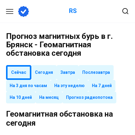
Перейти
RS
к
содержанию
Прогноз магнитных бурь в г.
Брянск - Геомагнитная
обстановка сегодня
Сейчас
Сегодня
Завтра
Послезавтра
На 3 дня по часам
На эту неделю
На 7 дней
На 10 дней
На месяц
Прогноз радиопотока
Геомагнитная обстановка на
сегодня