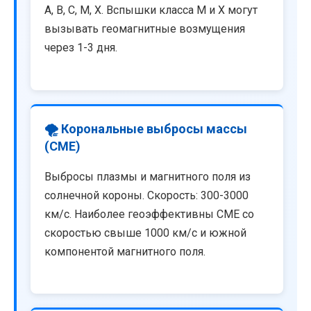
A, B, C, M, X. Вспышки класса M и X могут
вызывать геомагнитные возмущения
через 1-3 дня.
🌪️ Корональные выбросы массы
(CME)
Выбросы плазмы и магнитного поля из
солнечной короны. Скорость: 300-3000
км/с. Наиболее геоэффективны CME со
скоростью свыше 1000 км/с и южной
компонентой магнитного поля.