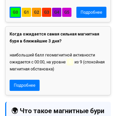
G0
G1
G2
G3
G4
G5
Подробнее
Когда ожидается самая сильная магнитная
буря в ближайшие 3 дня?
наибольший балл геомагнитной активности
ожидается с 00:00, на уровне
0
из 9 (спокойная
магнитная обстановка)
Подробнее
🌍 Что такое магнитные бури