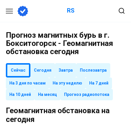
Перейти
RS
к
содержанию
Прогноз магнитных бурь в г.
Бокситогорск - Геомагнитная
обстановка сегодня
Сейчас
Сегодня
Завтра
Послезавтра
На 3 дня по часам
На эту неделю
На 7 дней
На 10 дней
На месяц
Прогноз радиопотока
Геомагнитная обстановка на
сегодня