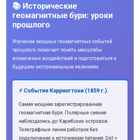
📚 Исторические
геомагнитные бури: уроки
прошлого
Изучение мощных геомагнитных событий
прошлого помогает понять масштабы
возможных воздействий и подготовиться к
будущим экстремальным явлениям.
⚡ Событие Кэррингтона (1859 г.)
Самая мощная зарегистрированная
геомагнитная буря. Полярные сияния
наблюдались до Карибских островов.
Телеграфные линии работали без
подключения к источникам питания. Dst ≈