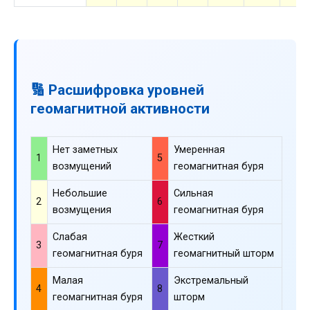
🔢 Расшифровка уровней
геомагнитной активности
Нет заметных
Умеренная
1
5
возмущений
геомагнитная буря
Небольшие
Сильная
2
6
возмущения
геомагнитная буря
Слабая
Жесткий
3
7
геомагнитная буря
геомагнитный шторм
Малая
Экстремальный
4
8
геомагнитная буря
шторм