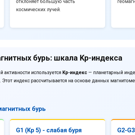
отклоняет большую часть
геомаг
космических лучей.
гнитных бурь: шкала Kp-индекса
й активности используется
Kp-индекс
— планетарный инде
. Этот индекс рассчитывается на основе данных магнитом
агнитных бурь
G1 (Kp 5) - слабая буря
G2-G3 