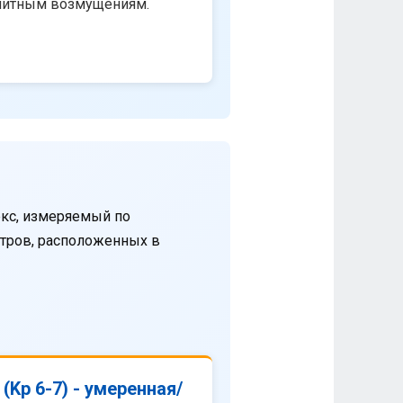
нитным возмущениям.
кс, измеряемый по
етров, расположенных в
(Kp 6-7) - умеренная/