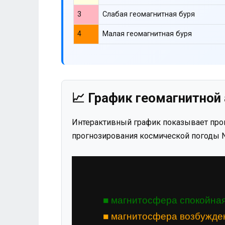
3
Слабая геомагнитная буря
4
Малая геомагнитная буря
📈 График геомагнитной 
Интерактивный график показывает прог
прогнозирования космической погоды N