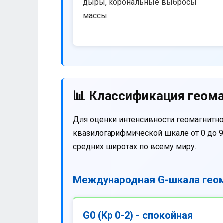
дыры, корональные выбросы
массы.
📊 Классификация геома
Для оценки интенсивности геомагнитно
квазилогарифмической шкале от 0 до 9
средних широтах по всему миру.
Международная G-шкала геом
G0 (Kp 0-2) - спокойная