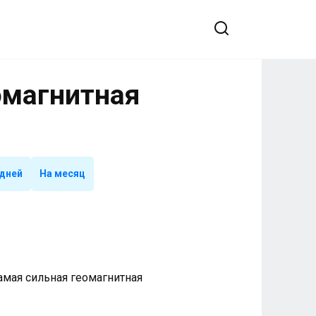
еомагнитная
 дней
На месяц
 Самая сильная геомагнитная