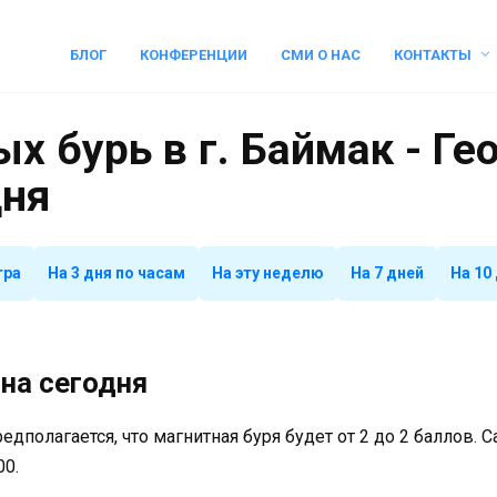
БЛОГ
КОНФЕРЕНЦИИ
СМИ О НАС
КОНТАКТЫ
х бурь в г. Баймак - Г
дня
тра
На 3 дня по часам
На эту неделю
На 7 дней
На 10
на сегодня
предполагается, что магнитная буря будет от 2 до 2 баллов.
00.