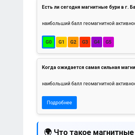
Есть ли сегодня магнитные бури в г. Б
наибольший балл геомагнитной активност
G0
G1
G2
G3
G4
G5
Когда ожидается самая сильная магни
наибольший балл геомагнитной активнос
Подробнее
🌍 Что такое магнитные