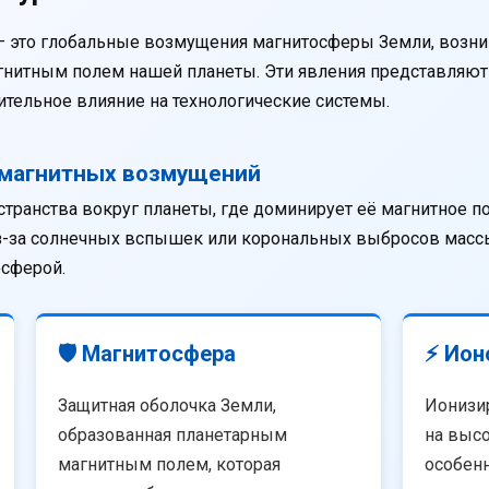
— это глобальные возмущения магнитосферы Земли, возни
агнитным полем нашей планеты. Эти явления представляю
тельное влияние на технологические системы.
омагнитных возмущений
странства вокруг планеты, где доминирует её магнитное п
из-за солнечных вспышек или корональных выбросов массы
осферой.
🛡️ Магнитосфера
⚡ Ион
Защитная оболочка Земли,
Ионизи
образованная планетарным
на высо
магнитным полем, которая
особенн