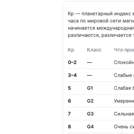
Kp — планетарный индекс в
часа по мировой сети магн
начинается международная
различаются, различается 
Kp
Класс
Что про
0–2
—
Спокойн
3–4
—
Слабые 
5
G1
Слабая 
6
G2
Умеренн
7
G3
Сильная
8
G4
Очень с