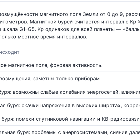
озмущённости магнитного поля Земли от 0 до 9, расс
итометров. Магнитной бурей считается интервал с Kp ≥
 шкала G1–G5. Kp одинаков для всей планеты — «баллы
только местное время интервалов.
исходит
ое магнитное поле, фоновая активность.
возмущения; заметны только приборам.
буря: возможны слабые колебания энергосетей, влияни
ая буря: скачки напряжения в высоких широтах, корре
 буря: помехи спутниковой навигации и КВ-радиосвязи
ильная буря: проблемы с энергосистемами, сияния дале