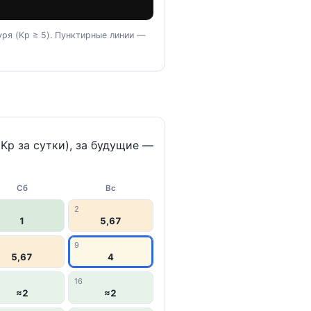
ря (Kp ≥ 5). Пунктирные линии —
p за сутки), за будущие —
Сб
Вс
2
1
5,67
9
5,67
4
16
≈2
≈2