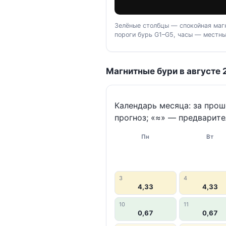
Зелёные столбцы — спокойная магн
пороги бурь G1–G5, часы — местны
Магнитные бури в августе 
Календарь месяца: за про
прогноз; «≈» — предварите
Пн
Вт
3
4
4,33
4,33
10
11
0,67
0,67