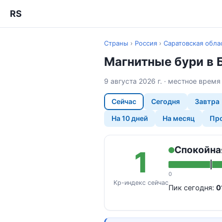
RS
Страны
›
Россия
›
Саратовская обла
Магнитные бури в 
9 августа 2026 г. · местное врем
Сейчас
Сегодня
Завтра
На 10 дней
На месяц
Про
Спокойна
1
0
Kp-индекс сейчас
Пик сегодня:
0