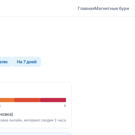
Главная
Магнитные бури
делю
На 7 дней
5
9
новка)
овка онлайн, интервал сводки 3 часа