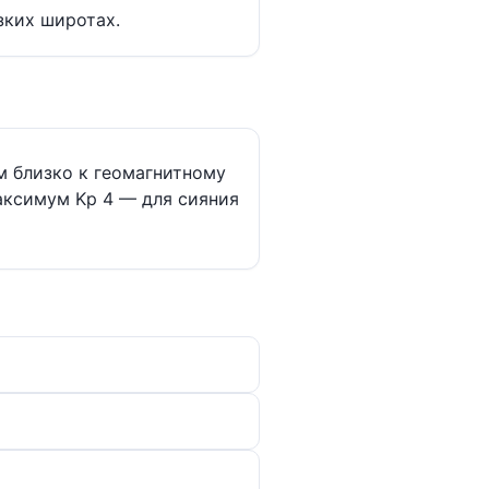
зких широтах.
м близко к геомагнитному
аксимум Kp 4 — для сияния