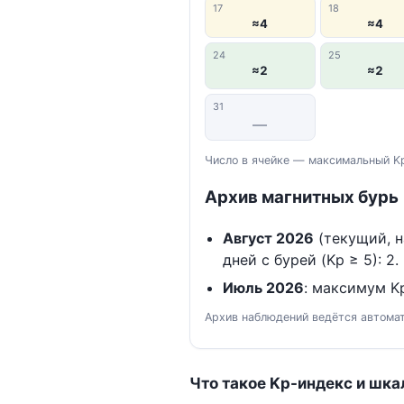
17
18
≈4
≈4
24
25
≈2
≈2
31
—
Число в ячейке — максимальный Kp
Архив магнитных бурь
Август 2026
(текущий, н
дней с бурей (Kp ≥ 5): 2.
Июль 2026
: максимум Kp
Архив наблюдений ведётся автомат
Что такое Kp-индекс и шка