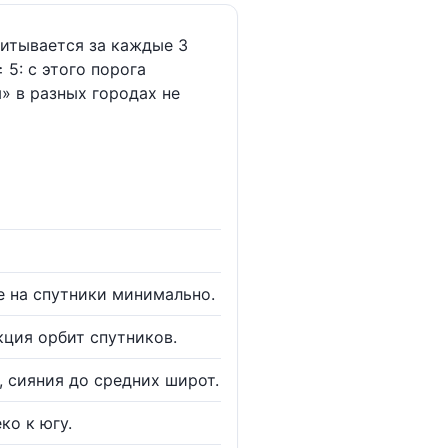
читывается за каждые 3
 5: с этого порога
» в разных городах не
е на спутники минимально.
кция орбит спутников.
, сияния до средних широт.
ко к югу.