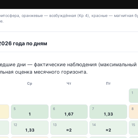
итосфера, оранжевые — возбуждённая (Kp 4), красные — магнитная бу
е.
2026 года по дням
шедшие дни — фактические наблюдения (максимальный K
льная оценка месячного горизонта.
Ср
Чт
Пт
1
5
6
7
8
1
1,67
1,33
12
13
14
15
1,33
≈2
≈2