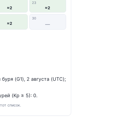
23
≈2
≈2
30
≈2
—
уря (G1), 2 августа (UTC);
рей (Kp ≥ 5): 0.
тот список.