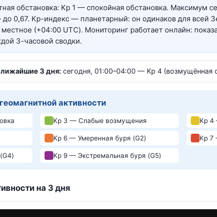
ная обстановка: Kp 1 — спокойная обстановка. Максимум се
— до 0,67. Kp-индекс — планетарный: он одинаков для всей З
 местное (+04:00 UTC). Мониторинг работает онлайн: показ
дой 3-часовой сводки.
ближайшие 3 дня:
сегодня, 01:00–04:00 — Kp 4 (возмущённая 
 геомагнитной активности
овка
Kp 3 — Слабые возмущения
Kp 4
Kp 6 — Умеренная буря (G2)
Kp 7
(G4)
Kp 9 — Экстремальная буря (G5)
ивности на 3 дня