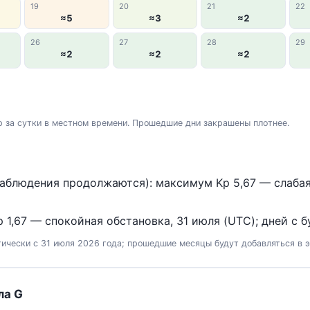
19
20
21
22
≈5
≈3
≈2
26
27
28
29
≈2
≈2
≈2
 за сутки в местном времени. Прошедшие дни закрашены плотнее.
аблюдения продолжаются): максимум Kp 5,67 — слабая б
 1,67 — спокойная обстановка, 31 июля (UTC); дней с бу
ически с 31 июля 2026 года; прошедшие месяцы будут добавляться в э
ла G