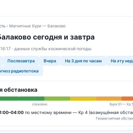
сть
›
Магнитные бури — Балаково
Балаково сегодня и завтра
я 16:17 · данные службы космической погоды
Послезавтра
Вчера
На 3 дня по часам
На эту не
гноз радиопотока
я обстановка
спокойно
буря G1 — Kp 
1:00–04:00
по местному времени — Kp 4 (возмущённая обста
Геомагнитная обстан