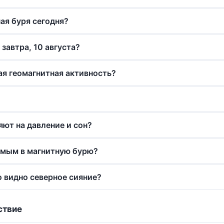
ая буря сегодня?
 завтра, 10 августа?
я геомагнитная активность?
яют на давление и сон?
имым в магнитную бурю?
о видно северное сияние?
ствие