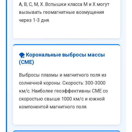
A, B, C, M, X. Вспышки класса M и X могут
вызывать геомагнитные возмущения
через 1-3 дня.
🌪️ Корональные выбросы массы
(CME)
Выбросы плазмы и магнитного поля из
солнечной короны. Скорость: 300-3000
км/с. Наиболее геоэффективны CME со
скоростью свыше 1000 км/с и южной
компонентой магнитного поля.