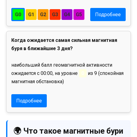
G0
G1
G2
G3
G4
G5
Подробнее
Когда ожидается самая сильная магнитная
буря в ближайшие 3 дня?
наибольший балл геомагнитной активности
ожидается с 00:00, на уровне
0
из 9 (спокойная
магнитная обстановка)
Подробнее
🌍 Что такое магнитные бури