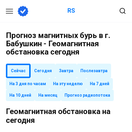
Перейти
RS
к
содержанию
Прогноз магнитных бурь в г.
Бабушкин - Геомагнитная
обстановка сегодня
Сейчас
Сегодня
Завтра
Послезавтра
На 3 дня по часам
На эту неделю
На 7 дней
На 10 дней
На месяц
Прогноз радиопотока
Геомагнитная обстановка на
сегодня