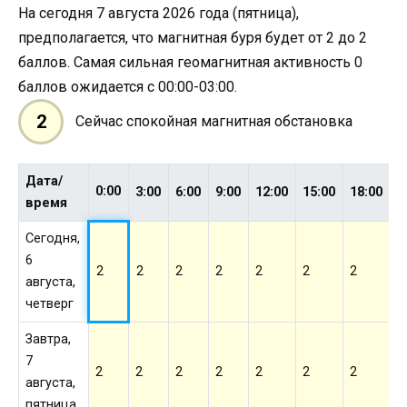
На сегодня 7 августа 2026 года (пятница),
предполагается, что магнитная буря будет от 2 до 2
баллов. Самая сильная геомагнитная активность 0
баллов ожидается с 00:00-03:00.
2
Сейчас спокойная магнитная обстановка
Дата/
0:00
3:00
6:00
9:00
12:00
15:00
18:00
2
время
Сегодня,
6
2
2
2
2
2
2
2
2
августа,
четверг
Завтра,
7
2
2
2
2
2
2
2
2
августа,
пятница