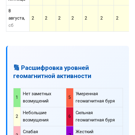
8
августа,
2
2
2
2
2
2
2
2
сб
🔢 Расшифровка уровней
геомагнитной активности
Нет заметных
Умеренная
1
5
возмущений
геомагнитная буря
Небольшие
Сильная
2
6
возмущения
геомагнитная буря
Слабая
Жесткий