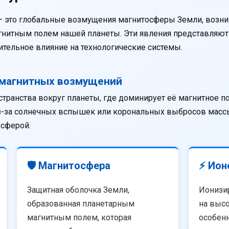
— это глобальные возмущения магнитосферы Земли, возни
агнитным полем нашей планеты. Эти явления представляю
тельное влияние на технологические системы.
омагнитных возмущений
странства вокруг планеты, где доминирует её магнитное п
из-за солнечных вспышек или корональных выбросов массы
осферой.
🛡️ Магнитосфера
⚡ Ион
Защитная оболочка Земли,
Ионизи
образованная планетарным
на высо
магнитным полем, которая
особенн