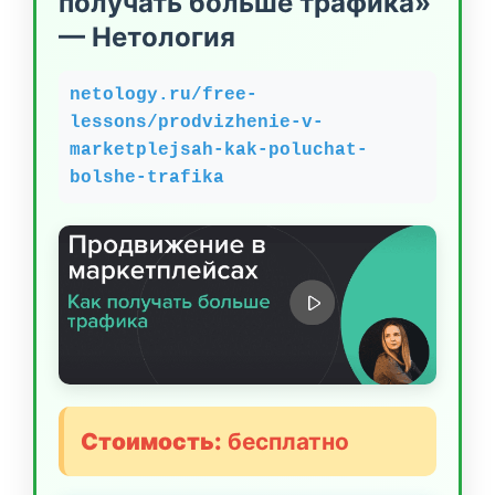
получать больше трафика»
— Нетология
netology.ru/free-
lessons/prodvizhenie-v-
marketplejsah-kak-poluchat-
bolshe-trafika
Стоимость:
бесплатно