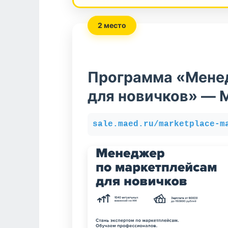
2 место
Программа «Мене
для новичков» — 
sale.maed.ru/marketplace-m