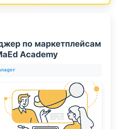
джер по маркетплейсам
MaEd Academy
anager