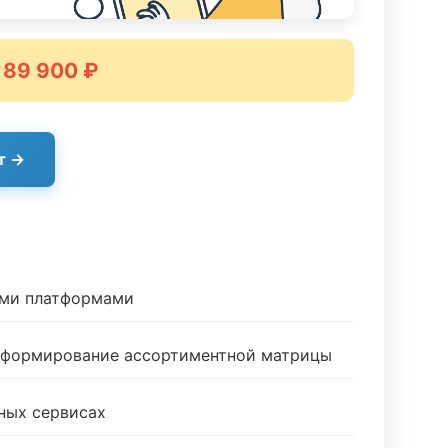
 89 900 ₽
т →
ыми платформами
и формирование ассортиментной матрицы
ных сервисах