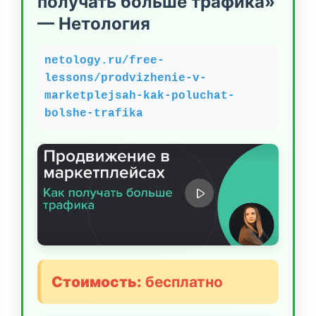
получать больше трафика»
— Нетология
netology.ru/free-
lessons/prodvizhenie-v-
marketplejsah-kak-poluchat-
bolshe-trafika
Стоимость:
бесплатно