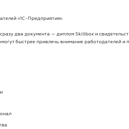
дателей «1С-Предприятия».
сразу два документа — диплом Skillbox и свидетельст
омогут быстрее привлечь внимание работодателей и п
сы
ионал
тва