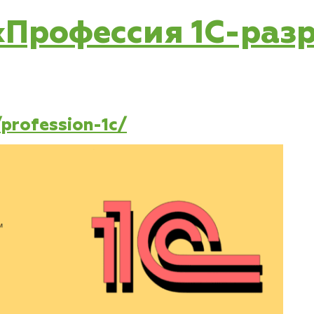
 «Профессия 1C-ра
/profession-1c/