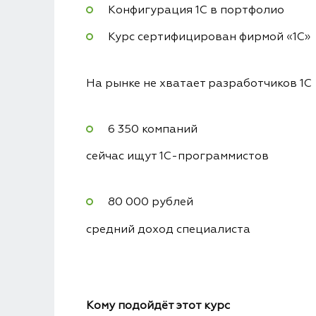
Конфигурация 1С в портфолио
Курс сертифицирован фирмой «1С»
На рынке не хватает разработчиков 1С
6 350 компаний
сейчас ищут 1С-программистов
80 000 рублей
средний доход специалиста
Кому подойдёт этот курс