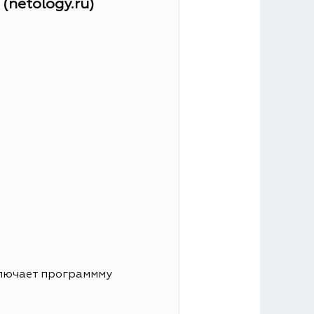
netology.ru)
ключает программму