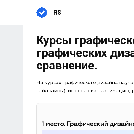
RS
Курсы графическо
графических диза
сравнение.
На курсах графического дизайна науча
гайдлайны), использовать анимацию, раб
1 место. Графический дизайне