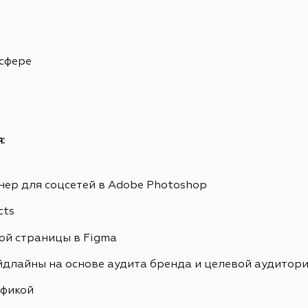
 сфере
:
ер для соцсетей в Adobe Photoshop
cts
ой страницы в Figma
йдлайны на основе аудита бренда и целевой аудитор
афикой