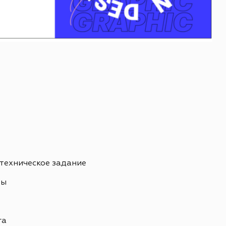
 техническое задание
ны
ь
га