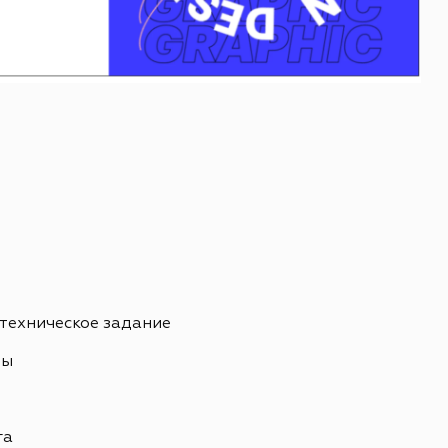
 техническое задание
ны
ь
га