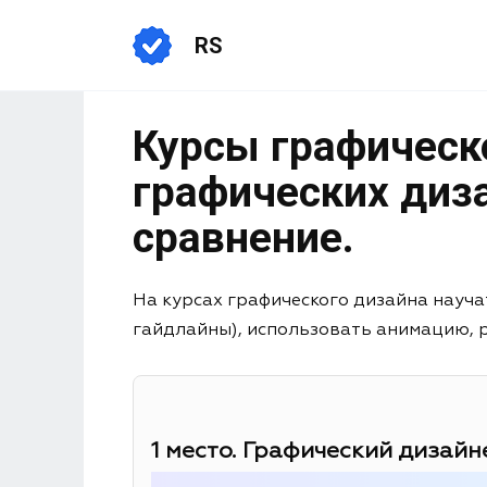
RS
Курсы графическо
графических диза
сравнение.
На курсах графического дизайна науча
гайдлайны), использовать анимацию, раб
1 место. Графический дизайне