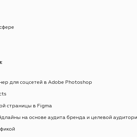
 сфере
:
ер для соцсетей в Adobe Photoshop
cts
ой страницы в Figma
йдлайны на основе аудита бренда и целевой аудитор
афикой