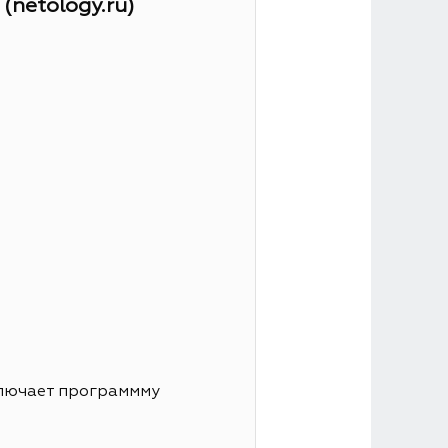
netology.ru)
ключает программму