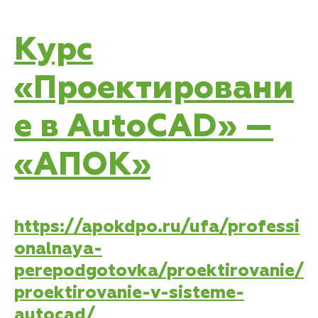
Курс
«Проектировани
е в AutoCAD» —
«АПОК»
https://apokdpo.ru/ufa/professi
onalnaya-
perepodgotovka/proektirovanie/
proektirovanie-v-sisteme-
autocad/