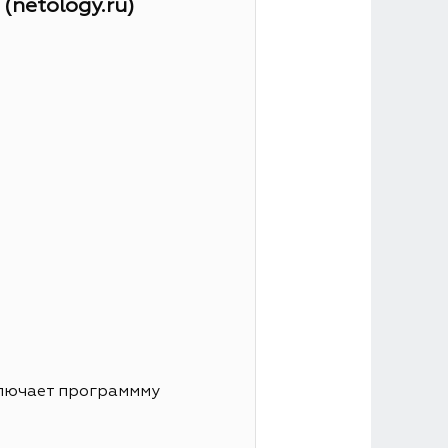
netology.ru)
ключает программму