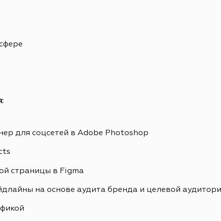
 сфере
:
ер для соцсетей в Adobe Photoshop
cts
ой страницы в Figma
йдлайны на основе аудита бренда и целевой аудитор
афикой