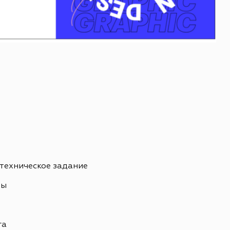
 техническое задание
ны
ь
га