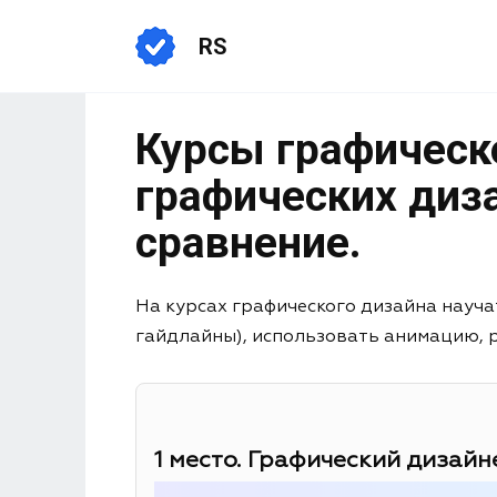
RS
Курсы графическо
графических диза
сравнение.
На курсах графического дизайна науча
гайдлайны), использовать анимацию, раб
1 место. Графический дизайне